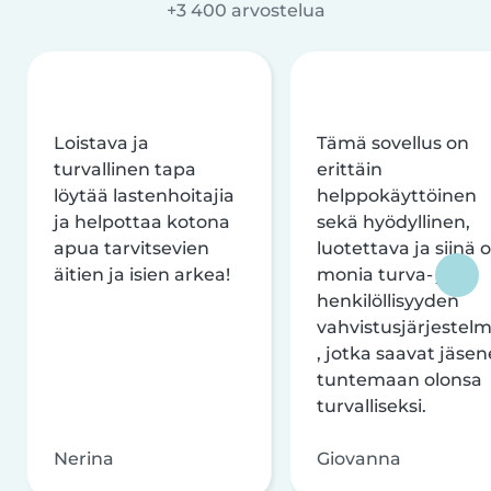
+3 400 arvostelua
Loistava ja
Tämä sovellus on
turvallinen tapa
erittäin
löytää lastenhoitajia
helppokäyttöinen
ja helpottaa kotona
sekä hyödyllinen,
apua tarvitsevien
luotettava ja siinä 
äitien ja isien arkea!
monia turva- ja
henkilöllisyyden
vahvistusjärjestelm
, jotka saavat jäsen
tuntemaan olonsa
turvalliseksi.
Nerina
Giovanna