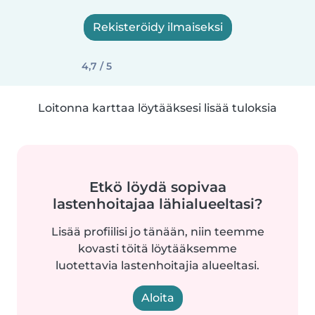
Rekisteröidy ilmaiseksi
4,7 / 5
Loitonna karttaa löytääksesi lisää tuloksia
Etkö löydä sopivaa
lastenhoitajaa lähialueeltasi?
Lisää profiilisi jo tänään, niin teemme
kovasti töitä löytääksemme
luotettavia lastenhoitajia alueeltasi.
Aloita