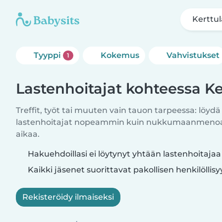
Kerttul
Tyyppi
Kokemus
Vahvistukset
1
Lastenhoitajat kohteessa Ke
Treffit, työt tai muuten vain tauon tarpeessa: löydä
lastenhoitajat nopeammin kuin nukkumaanmenoajo
aikaa.
Hakuehdoillasi ei löytynyt yhtään lastenhoitajaa
Kaikki jäsenet suorittavat pakollisen henkilöllis
Rekisteröidy ilmaiseksi