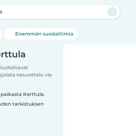
a
Enemmän suodattimia
rttula
 luotettavat
ista neuvottelu vie
 paikasta Kerttula.
yyden tarkistuksen