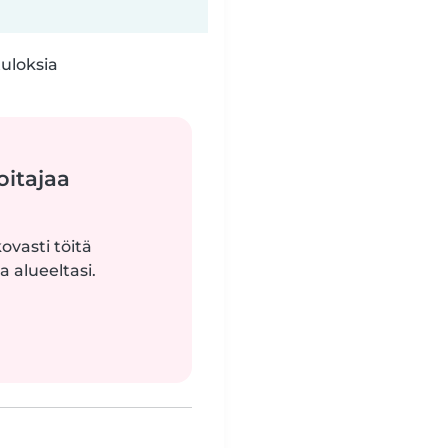
tuloksia
oitajaa
ovasti töitä
 alueeltasi.