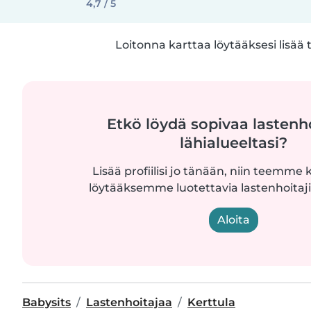
4,7 / 5
Loitonna karttaa löytääksesi lisää 
Etkö löydä sopivaa lastenh
lähialueeltasi?
Lisää profiilisi jo tänään, niin teemme k
löytääksemme luotettavia lastenhoitajia
Aloita
Babysits
Lastenhoitajaa
Kerttula