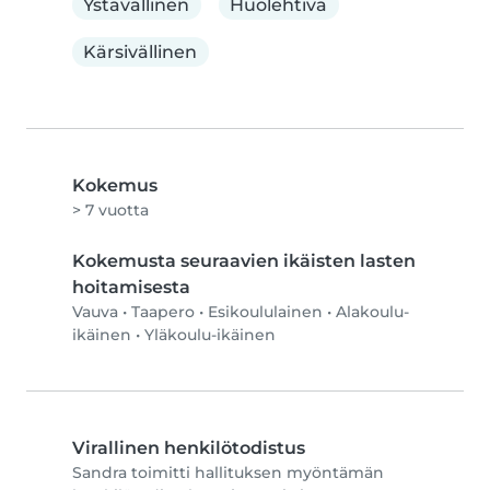
Ystävällinen
Huolehtiva
Kärsivällinen
Kokemus
> 7 vuotta
Kokemusta seuraavien ikäisten lasten
hoitamisesta
Vauva
•
Taapero
•
Esikoululainen
•
Alakoulu-
ikäinen
•
Yläkoulu-ikäinen
Virallinen henkilötodistus
Sandra toimitti hallituksen myöntämän