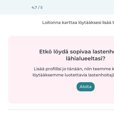
4,7 / 5
Loitonna karttaa löytääksesi lisää 
Etkö löydä sopivaa lastenh
lähialueeltasi?
Lisää profiilisi jo tänään, niin teemme k
löytääksemme luotettavia lastenhoitajia
Aloita