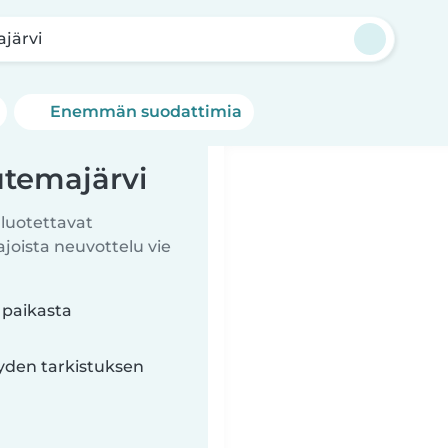
järvi
Enemmän suodattimia
utemajärvi
 luotettavat
ista neuvottelu vie
 paikasta
yyden tarkistuksen