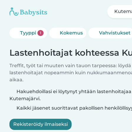
Kutema
Tyyppi
Kokemus
Vahvistukset
1
Lastenhoitajat kohteessa K
Treffit, työt tai muuten vain tauon tarpeessa: löydä
lastenhoitajat nopeammin kuin nukkumaanmenoajo
aikaa.
Hakuehdoillasi ei löytynyt yhtään lastenhoitajaa
Kutemajärvi.
Kaikki jäsenet suorittavat pakollisen henkilöllis
Rekisteröidy ilmaiseksi