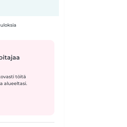
tuloksia
oitajaa
ovasti töitä
 alueeltasi.