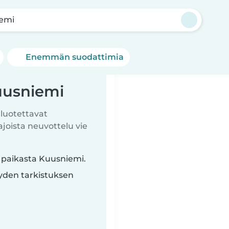
emi
Enemmän suodattimia
uusniemi
 luotettavat
ista neuvottelu vie
a paikasta Kuusniemi.
yyden tarkistuksen