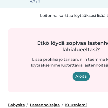
4,7 / 5
Loitonna karttaa löytääksesi lisää 
Etkö löydä sopivaa lastenh
lähialueeltasi?
Lisää profiilisi jo tänään, niin teemme k
löytääksemme luotettavia lastenhoitajia
Aloita
Babysits
Lastenhoitajaa
Kuusniemi