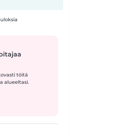
tuloksia
oitajaa
ovasti töitä
 alueeltasi.