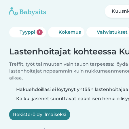
Kuusni
Tyyppi
Kokemus
Vahvistukset
1
Lastenhoitajat kohteessa K
Treffit, työt tai muuten vain tauon tarpeessa: löydä
lastenhoitajat nopeammin kuin nukkumaanmenoajo
aikaa.
Hakuehdoillasi ei löytynyt yhtään lastenhoitaja
Kaikki jäsenet suorittavat pakollisen henkilöllis
Rekisteröidy ilmaiseksi