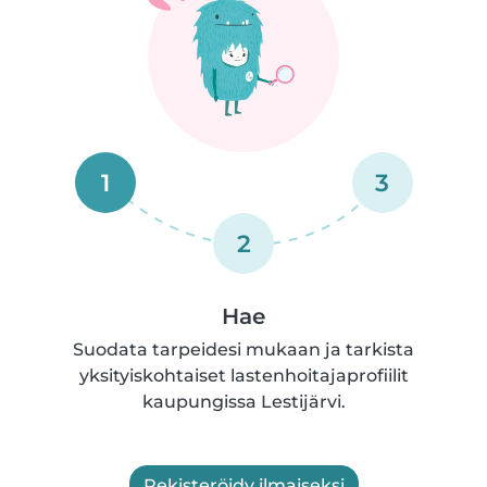
1
3
2
Hae
Suodata tarpeidesi mukaan ja tarkista
yksityiskohtaiset lastenhoitajaprofiilit
kaupungissa Lestijärvi.
Rekisteröidy ilmaiseksi