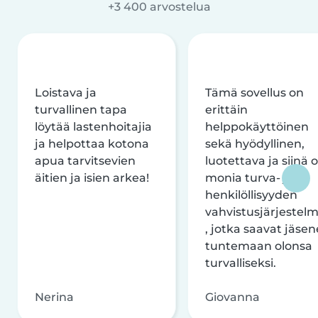
+3 400 arvostelua
Loistava ja
Tämä sovellus on
turvallinen tapa
erittäin
löytää lastenhoitajia
helppokäyttöinen
ja helpottaa kotona
sekä hyödyllinen,
apua tarvitsevien
luotettava ja siinä 
äitien ja isien arkea!
monia turva- ja
henkilöllisyyden
vahvistusjärjestelm
, jotka saavat jäsen
tuntemaan olonsa
turvalliseksi.
Nerina
Giovanna