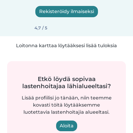
Rekisteröidy ilmaiseksi
4,7 / 5
Loitonna karttaa löytääksesi lisää tuloksia
Etkö löydä sopivaa
lastenhoitajaa lähialueeltasi?
Lisää profiilisi jo tänään, niin teemme
kovasti töitä löytääksemme
luotettavia lastenhoitajia alueeltasi.
Aloita