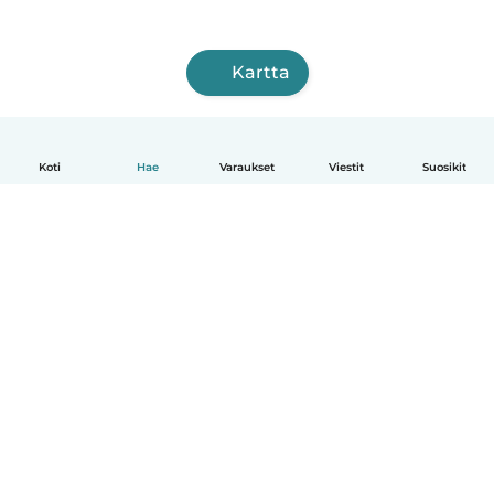
Kartta
Koti
Hae
Varaukset
Viestit
Suosikit
Suomi
Näin se toimii
Ohje
Ehdot & tietosuoja
Hinnoittelu
Yrityksen tiedot
Babysits for Work
Yhteisönormit