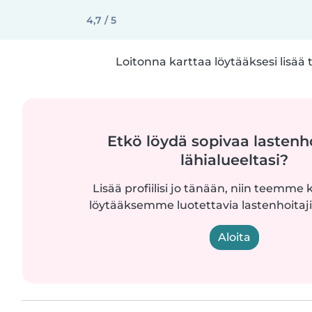
4,7 / 5
Loitonna karttaa löytääksesi lisää 
Etkö löydä sopivaa lastenh
lähialueeltasi?
Lisää profiilisi jo tänään, niin teemme k
löytääksemme luotettavia lastenhoitajia
Aloita