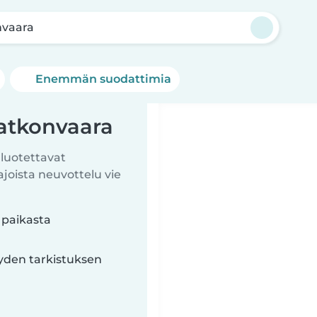
vaara
Enemmän suodattimia
atkonvaara
 luotettavat
ista neuvottelu vie
 paikasta
yyden tarkistuksen