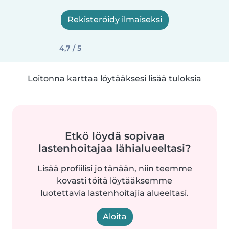
Rekisteröidy ilmaiseksi
4,7 / 5
Loitonna karttaa löytääksesi lisää tuloksia
Etkö löydä sopivaa
lastenhoitajaa lähialueeltasi?
Lisää profiilisi jo tänään, niin teemme
kovasti töitä löytääksemme
luotettavia lastenhoitajia alueeltasi.
Aloita