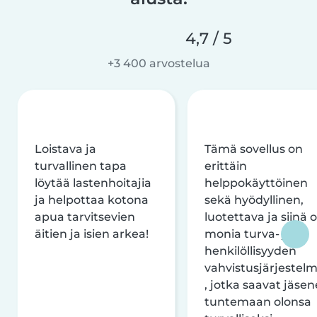
4,7 / 5
+3 400 arvostelua
Loistava ja
Tämä sovellus on
turvallinen tapa
erittäin
löytää lastenhoitajia
helppokäyttöinen
ja helpottaa kotona
sekä hyödyllinen,
apua tarvitsevien
luotettava ja siinä 
äitien ja isien arkea!
monia turva- ja
henkilöllisyyden
vahvistusjärjestelm
, jotka saavat jäsen
tuntemaan olonsa