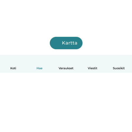
Kartta
Koti
Hae
Varaukset
Viestit
Suosikit
Suomi
Näin se toimii
Ohje
Ehdot & tietosuoja
Hinnoittelu
Yrityksen tiedot
Babysits for Work