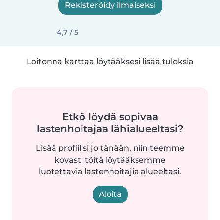
Rekisteröidy ilmaiseksi
4,7 / 5
Loitonna karttaa löytääksesi lisää tuloksia
Etkö löydä sopivaa
lastenhoitajaa lähialueeltasi?
Lisää profiilisi jo tänään, niin teemme
kovasti töitä löytääksemme
luotettavia lastenhoitajia alueeltasi.
Aloita