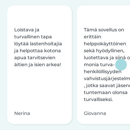
Loistava ja
Tämä sovellus on
turvallinen tapa
erittäin
löytää lastenhoitajia
helppokäyttöinen
ja helpottaa kotona
sekä hyödyllinen,
apua tarvitsevien
luotettava ja siinä 
äitien ja isien arkea!
monia turva- ja
henkilöllisyyden
vahvistusjärjestelm
, jotka saavat jäsen
tuntemaan olonsa
turvalliseksi.
Nerina
Giovanna