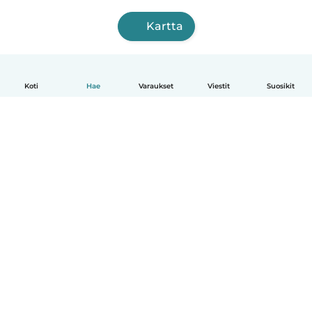
Kartta
Koti
Hae
Varaukset
Viestit
Suosikit
Suomi
Näin se toimii
Ohje
Ehdot & tietosuoja
Hinnoittelu
Yrityksen tiedot
Babysits for Work
Yhteisönormit