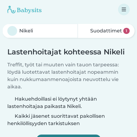
Suodattimet
1
Lastenhoitajat kohteessa Nikeli
Treffit, työt tai muuten vain tauon tarpeessa:
löydä luotettavat lastenhoitajat nopeammin
kuin nukkumaanmenoajoista neuvottelu vie
aikaa.
Hakuehdoillasi ei löytynyt yhtään
lastenhoitajaa paikasta Nikeli.
Kaikki jäsenet suorittavat pakollisen
henkilöllisyyden tarkistuksen