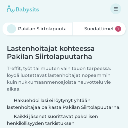
Suodattimet
1
Lastenhoitajat kohteessa
Pakilan Siirtolapuutarha
Treffit, työt tai muuten vain tauon tarpeessa:
löydä luotettavat lastenhoitajat nopeammin
kuin nukkumaanmenoajoista neuvottelu vie
aikaa.
Hakuehdoillasi ei löytynyt yhtään
lastenhoitajaa paikasta Pakilan Siirtolapuutarha.
Kaikki jäsenet suorittavat pakollisen
henkilöllisyyden tarkistuksen