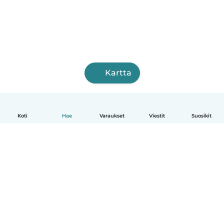
Kartta
Koti
Hae
Varaukset
Viestit
Suosikit
Suomi
Näin se toimii
Ohje
Ehdot & tietosuoja
Hinnoittelu
Yrityksen tiedot
Babysits for Work