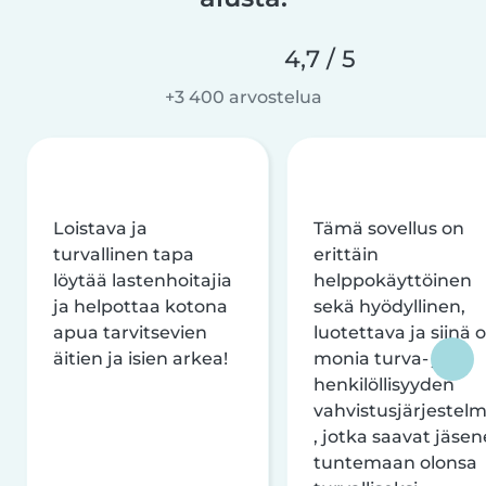
4,7 / 5
+3 400 arvostelua
Loistava ja
Tämä sovellus on
turvallinen tapa
erittäin
löytää lastenhoitajia
helppokäyttöinen
ja helpottaa kotona
sekä hyödyllinen,
apua tarvitsevien
luotettava ja siinä 
äitien ja isien arkea!
monia turva- ja
henkilöllisyyden
vahvistusjärjestelm
, jotka saavat jäsen
tuntemaan olonsa