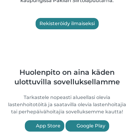
kaupungissa Pakilan Siirtolapuutarha.
Rekisteröidy ilmaiseksi
Huolenpito on aina käden
ulottuvilla sovelluksellamme
Tarkastele nopeasti alueellasi olevia
lastenhoitotöitä ja saatavilla olevia lastenhoitajia
tai perhepäivähoitajia sovelluksemme kautta!
App Store
Google Play