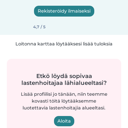
Rekisteröidy ilmaiseksi
4,7 / 5
Loitonna karttaa löytääksesi lisää tuloksia
Etkö löydä sopivaa
lastenhoitajaa lähialueeltasi?
Lisää profiilisi jo tänään, niin teemme
kovasti töitä löytääksemme
luotettavia lastenhoitajia alueeltasi.
Aloita