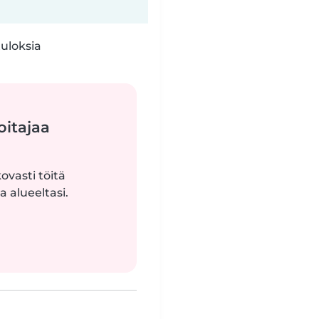
tuloksia
oitajaa
ovasti töitä
 alueeltasi.