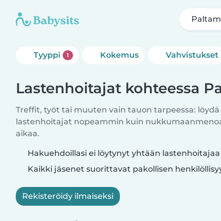
Palta
Tyyppi
Kokemus
Vahvistukset
1
Lastenhoitajat kohteessa P
Treffit, työt tai muuten vain tauon tarpeessa: löydä
lastenhoitajat nopeammin kuin nukkumaanmenoajo
aikaa.
Hakuehdoillasi ei löytynyt yhtään lastenhoitaja
Kaikki jäsenet suorittavat pakollisen henkilöllis
Rekisteröidy ilmaiseksi