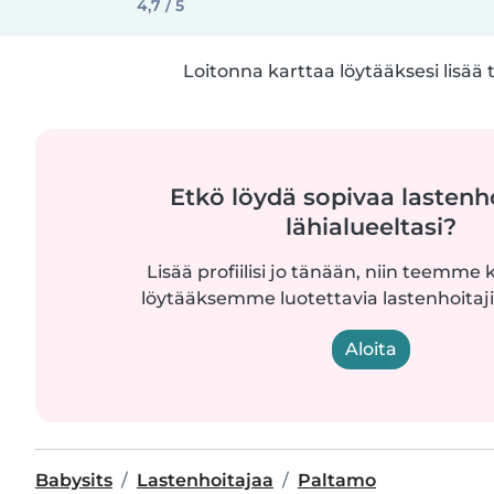
4,7 / 5
Loitonna karttaa löytääksesi lisää 
Etkö löydä sopivaa lastenh
lähialueeltasi?
Lisää profiilisi jo tänään, niin teemme k
löytääksemme luotettavia lastenhoitajia
Aloita
Babysits
Lastenhoitajaa
Paltamo