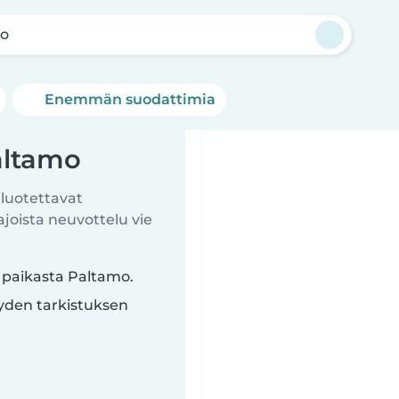
mo
Enemmän suodattimia
altamo
 luotettavat
ista neuvottelu vie
a paikasta Paltamo.
yyden tarkistuksen