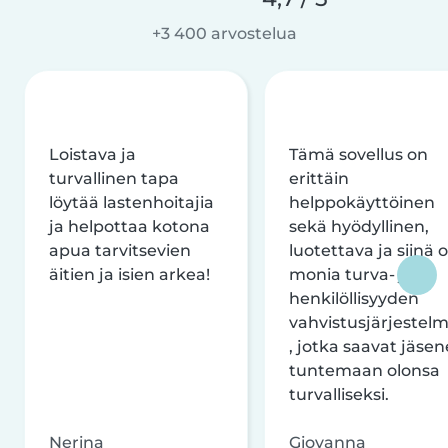
+3 400 arvostelua
Loistava ja
Tämä sovellus on
turvallinen tapa
erittäin
löytää lastenhoitajia
helppokäyttöinen
ja helpottaa kotona
sekä hyödyllinen,
apua tarvitsevien
luotettava ja siinä 
äitien ja isien arkea!
monia turva- ja
henkilöllisyyden
vahvistusjärjestelm
, jotka saavat jäsen
tuntemaan olonsa
turvalliseksi.
Nerina
Giovanna