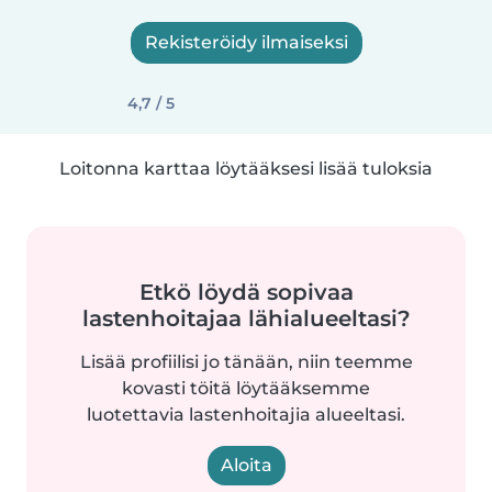
Rekisteröidy ilmaiseksi
4,7 / 5
Loitonna karttaa löytääksesi lisää tuloksia
Etkö löydä sopivaa
lastenhoitajaa lähialueeltasi?
Lisää profiilisi jo tänään, niin teemme
kovasti töitä löytääksemme
luotettavia lastenhoitajia alueeltasi.
Aloita