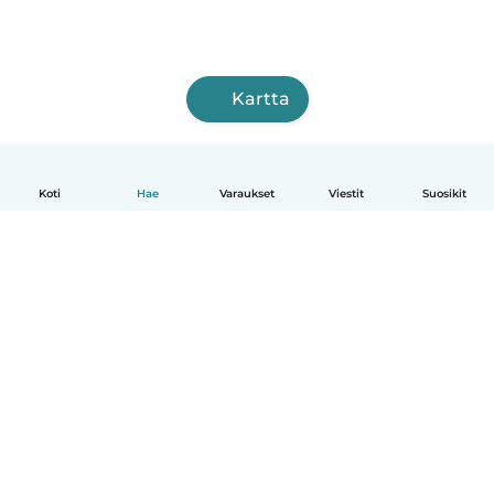
Kartta
Koti
Hae
Varaukset
Viestit
Suosikit
Suomi
Näin se toimii
Ohje
Ehdot & tietosuoja
Hinnoittelu
Yrityksen tiedot
Babysits for Work
Yhteisönormit