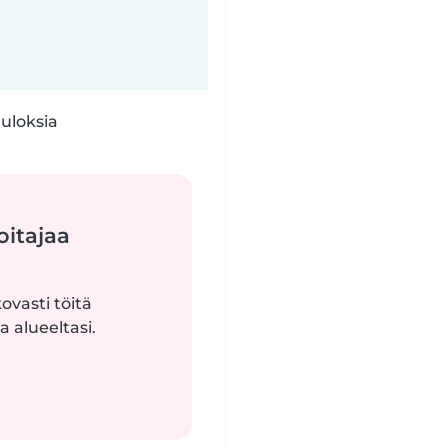
tuloksia
oitajaa
ovasti töitä
 alueeltasi.