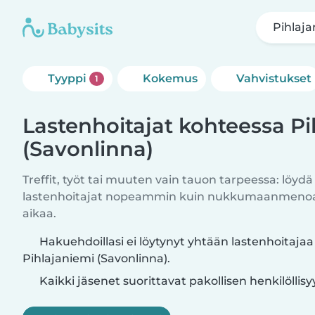
Pihlaja
Tyyppi
Kokemus
Vahvistukset
1
Lastenhoitajat kohteessa Pi
(Savonlinna)
Treffit, työt tai muuten vain tauon tarpeessa: löydä
lastenhoitajat nopeammin kuin nukkumaanmenoajo
aikaa.
Hakuehdoillasi ei löytynyt yhtään lastenhoitajaa
Pihlajaniemi (Savonlinna).
Kaikki jäsenet suorittavat pakollisen henkilöllis