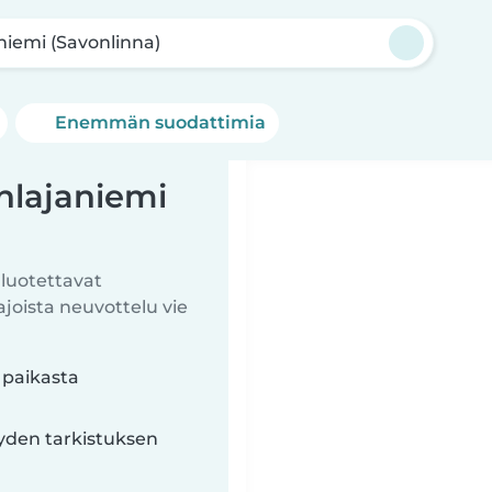
niemi (Savonlinna)
Enemmän suodattimia
hlajaniemi
 luotettavat
ista neuvottelu vie
 paikasta
yyden tarkistuksen