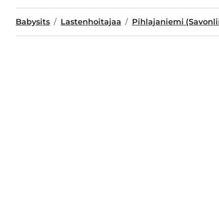
Babysits
Lastenhoitajaa
Pihlajaniemi (Savonl