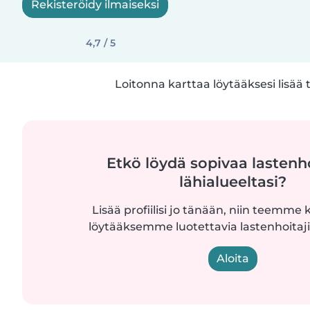
Rekisteröidy ilmaiseksi
4,7 / 5
Loitonna karttaa löytääksesi lisää 
Etkö löydä sopivaa lastenh
lähialueeltasi?
Lisää profiilisi jo tänään, niin teemme k
löytääksemme luotettavia lastenhoitajia
Aloita