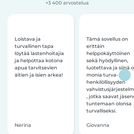
+3 400 arvostelua
Loistava ja
Tämä sovellus on
turvallinen tapa
erittäin
löytää lastenhoitajia
helppokäyttöinen
ja helpottaa kotona
sekä hyödyllinen,
apua tarvitsevien
luotettava ja siinä 
äitien ja isien arkea!
monia turva- ja
henkilöllisyyden
vahvistusjärjestelm
, jotka saavat jäsen
tuntemaan olonsa
turvalliseksi.
Nerina
Giovanna