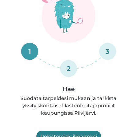
1
3
2
Hae
Suodata tarpeidesi mukaan ja tarkista
yksityiskohtaiset lastenhoitajaprofiilit
kaupungissa Pilvijärvi.
Rekisteröidy ilmaiseksi