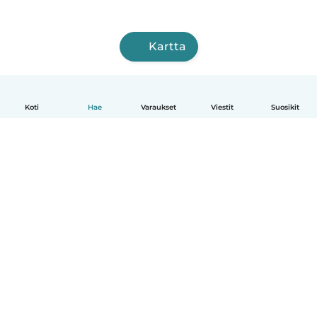
Kartta
Koti
Hae
Varaukset
Viestit
Suosikit
Suomi
Näin se toimii
Ohje
Ehdot & tietosuoja
Hinnoittelu
Yrityksen tiedot
Babysits for Work
Yhteisönormit