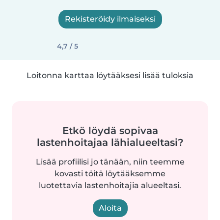
Rekisteröidy ilmaiseksi
4,7 / 5
Loitonna karttaa löytääksesi lisää tuloksia
Etkö löydä sopivaa
lastenhoitajaa lähialueeltasi?
Lisää profiilisi jo tänään, niin teemme
kovasti töitä löytääksemme
luotettavia lastenhoitajia alueeltasi.
Aloita