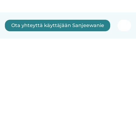
Ota yhteyttä käyttäjään Sanjeewanie
Suomi
Näin se toimii
Ohje
Ehdot & tietosuoja
Hinnoittelu
Yrityksen tiedot
Babysits for Work
Yhteisönormit