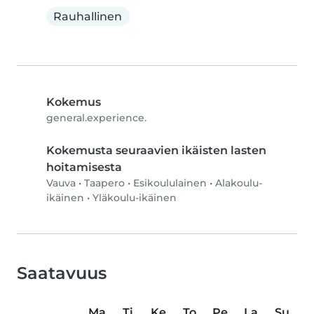
Rauhallinen
Kokemus
general.experience.
Kokemusta seuraavien ikäisten lasten
hoitamisesta
Vauva
•
Taapero
•
Esikoululainen
•
Alakoulu-
ikäinen
•
Yläkoulu-ikäinen
Saatavuus
Ma
Ti
Ke
To
Pe
La
Su