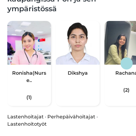
ympäristössä
Ronisha(Nurs
Dikshya
Rachan
e..
(2)
(1)
Lastenhoitajat
·
Perhepäivähoitajat
·
Lastenhoitotyöt