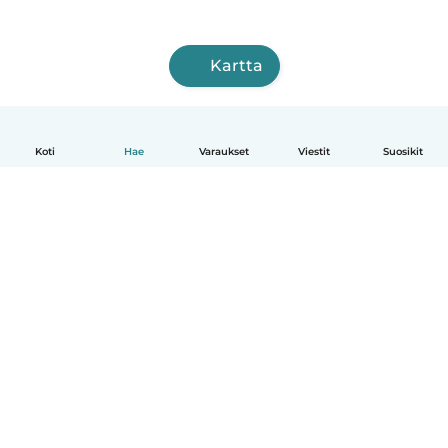
Kartta
Koti
Hae
Varaukset
Viestit
Suosikit
Suomi
Näin se toimii
Ohje
Ehdot & tietosuoja
Hinnoittelu
Yrityksen tiedot
Babysits for Work
Yhteisönormit