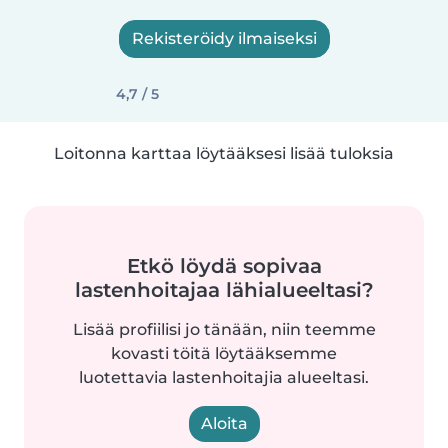
Rekisteröidy ilmaiseksi
4,7 / 5
Loitonna karttaa löytääksesi lisää tuloksia
Etkö löydä sopivaa
lastenhoitajaa lähialueeltasi?
Lisää profiilisi jo tänään, niin teemme
kovasti töitä löytääksemme
luotettavia lastenhoitajia alueeltasi.
Aloita