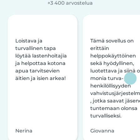
+3 400 arvostelua
Loistava ja
Tämä sovellus on
turvallinen tapa
erittäin
löytää lastenhoitajia
helppokäyttöinen
ja helpottaa kotona
sekä hyödyllinen,
apua tarvitsevien
luotettava ja siinä 
äitien ja isien arkea!
monia turva- ja
henkilöllisyyden
vahvistusjärjestelm
, jotka saavat jäsen
tuntemaan olonsa
turvalliseksi.
Nerina
Giovanna