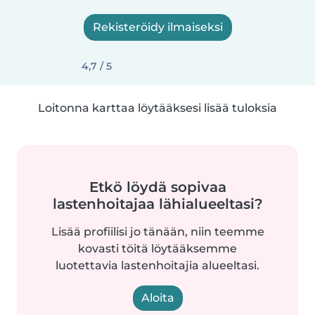
Rekisteröidy ilmaiseksi
4,7 / 5
Loitonna karttaa löytääksesi lisää tuloksia
Etkö löydä sopivaa
lastenhoitajaa lähialueeltasi?
Lisää profiilisi jo tänään, niin teemme
kovasti töitä löytääksemme
luotettavia lastenhoitajia alueeltasi.
Aloita