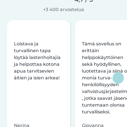
+3 400 arvostelua
Loistava ja
Tämä sovellus on
turvallinen tapa
erittäin
löytää lastenhoitajia
helppokäyttöinen
ja helpottaa kotona
sekä hyödyllinen,
apua tarvitsevien
luotettava ja siinä 
äitien ja isien arkea!
monia turva- ja
henkilöllisyyden
vahvistusjärjestelm
, jotka saavat jäsen
tuntemaan olonsa
turvalliseksi.
Nerina
Giovanna