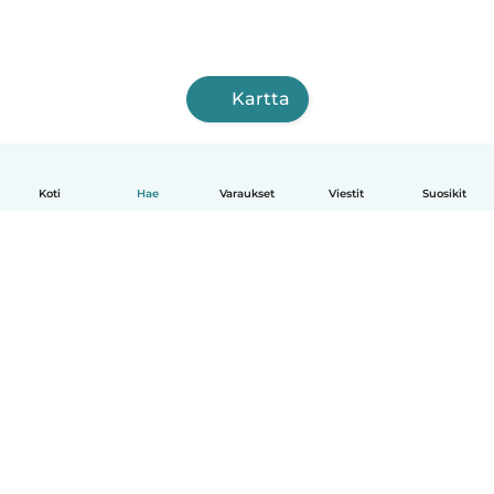
Kartta
Koti
Hae
Varaukset
Viestit
Suosikit
Suomi
Näin se toimii
Ohje
Ehdot & tietosuoja
Hinnoittelu
Yrityksen tiedot
Babysits for Work
Yhteisönormit