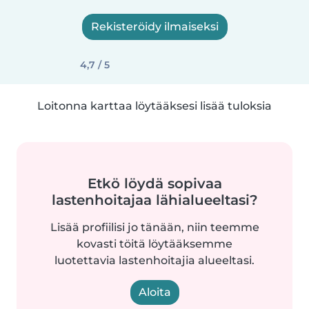
Rekisteröidy ilmaiseksi
4,7 / 5
Loitonna karttaa löytääksesi lisää tuloksia
Etkö löydä sopivaa
lastenhoitajaa lähialueeltasi?
Lisää profiilisi jo tänään, niin teemme
kovasti töitä löytääksemme
luotettavia lastenhoitajia alueeltasi.
Aloita