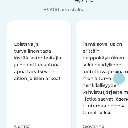
+3 400 arvostelua
Loistava ja
Tämä sovellus on
turvallinen tapa
erittäin
löytää lastenhoitajia
helppokäyttöinen
ja helpottaa kotona
sekä hyödyllinen,
apua tarvitsevien
luotettava ja siinä 
äitien ja isien arkea!
monia turva- ja
henkilöllisyyden
vahvistusjärjestelm
, jotka saavat jäsen
tuntemaan olonsa
turvalliseksi.
Nerina
Giovanna