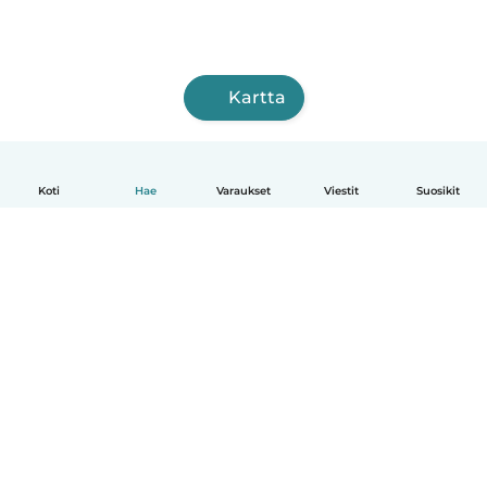
Kartta
Koti
Hae
Varaukset
Viestit
Suosikit
Suomi
Näin se toimii
Ohje
Ehdot & tietosuoja
Hinnoittelu
Yrityksen tiedot
Babysits for Work
Yhteisönormit