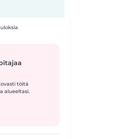
tuloksia
oitajaa
ovasti töitä
 alueeltasi.