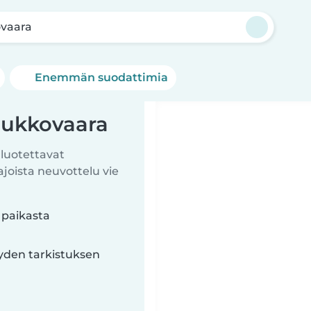
vaara
Enemmän suodattimia
aukkovaara
 luotettavat
ista neuvottelu vie
 paikasta
yyden tarkistuksen