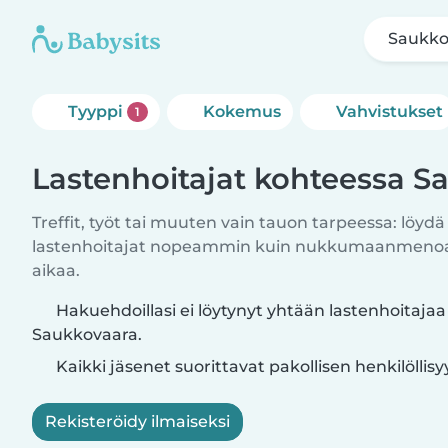
Saukko
Tyyppi
Kokemus
Vahvistukset
1
Lastenhoitajat kohteessa S
Treffit, työt tai muuten vain tauon tarpeessa: löydä
lastenhoitajat nopeammin kuin nukkumaanmenoajo
aikaa.
Hakuehdoillasi ei löytynyt yhtään lastenhoitajaa
Saukkovaara.
Kaikki jäsenet suorittavat pakollisen henkilöllis
Rekisteröidy ilmaiseksi