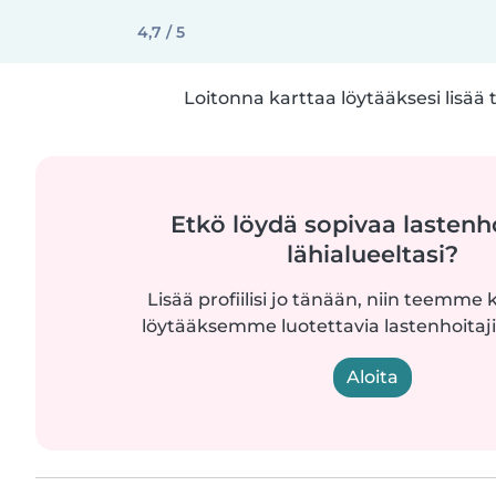
4,7 / 5
Loitonna karttaa löytääksesi lisää 
Etkö löydä sopivaa lastenh
lähialueeltasi?
Lisää profiilisi jo tänään, niin teemme k
löytääksemme luotettavia lastenhoitajia
Aloita