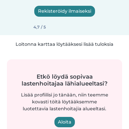
Rekisteröidy ilmaiseksi
4,7 / 5
Loitonna karttaa löytääksesi lisää tuloksia
Etkö löydä sopivaa
lastenhoitajaa lähialueeltasi?
Lisää profiilisi jo tänään, niin teemme
kovasti töitä löytääksemme
luotettavia lastenhoitajia alueeltasi.
Aloita