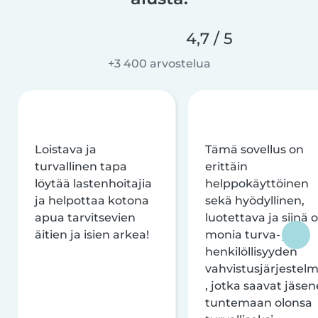
4,7 / 5
+3 400 arvostelua
Loistava ja
Tämä sovellus on
turvallinen tapa
erittäin
löytää lastenhoitajia
helppokäyttöinen
ja helpottaa kotona
sekä hyödyllinen,
apua tarvitsevien
luotettava ja siinä 
äitien ja isien arkea!
monia turva- ja
henkilöllisyyden
vahvistusjärjestelm
, jotka saavat jäsen
tuntemaan olonsa