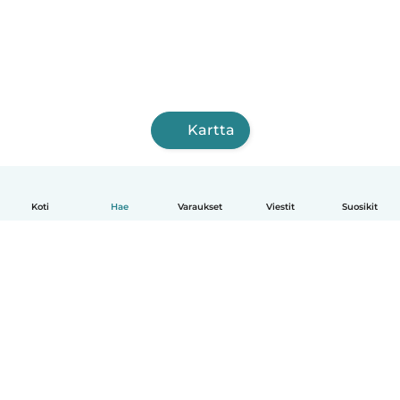
Kartta
Koti
Hae
Varaukset
Viestit
Suosikit
Suomi
Näin se toimii
Ohje
Ehdot & tietosuoja
Hinnoittelu
Yrityksen tiedot
Babysits for Work