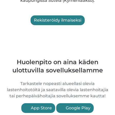
kaupungissa Sutela (Kymenlaakso).
Rekisteröidy ilmaiseksi
Huolenpito on aina käden
ulottuvilla sovelluksellamme
Tarkastele nopeasti alueellasi olevia
lastenhoitotöitä ja saatavilla olevia lastenhoitajia
tai perhepäivähoitajia sovelluksemme kautta!
App Store
Google Play