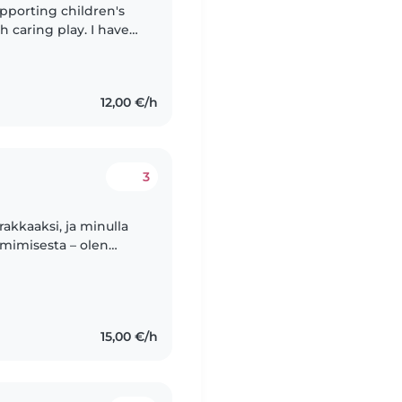
upporting children's
 caring play. I have
ees in early
12,00 €/h
3
rakkaaksi, ja minulla
imimisesta – olen
ko, josta olen oppinut
15,00 €/h