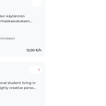
Olen käytännön
varhaiskasvatuksen
omalaisesta
imimiseen
12,00 €/h
1
onal student living in
ighly creative person
rom a