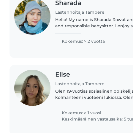
Sharada
Lastenhoitaja Tampere
Hello! My name is Sharada Rawat and
and responsible babysitter. I enjoy
children and helping them feel safe
happy. I like..
Kokemus: > 2 vuotta
Elise
Lastenhoitaja Tampere
Olen 19-vuotias sosiaalinen opiskelij
kolmanteeni vuoteeni lukiossa. Olen 
kanssa hyvin toimeen ja minun on h
yhteinen aaltopituus heidän..
Kokemus: > 1 vuosi
Keskimääräinen vastausaika: 5 tu