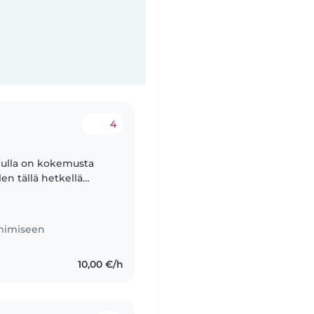
4
inulla on kokemusta
en tällä hetkellä
astuuntuntoinen,
imimiseen
10,00 €/h