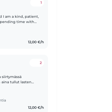
1
 I am a kind, patient,
 spending time with
, comfortable, and
12,00 €/h
2
a siirtymässä
aina tullut lasten
elppo löytää
ntia
12,00 €/h