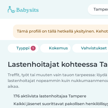
Tampe
Tämä profiili on tällä hetkellä yksityinen. 
Tyyppi
Kokemus
Vahvistukset
1
Lastenhoitajat kohteessa 
Treffit, työt tai muuten vain tauon tarpeessa: löydä
lastenhoitajat nopeammin kuin nukkumaanmenoajo
aikaa.
176 aktiivista lastenhoitajaa Tampere
Kaikki jäsenet suorittavat pakollisen henkilöllis