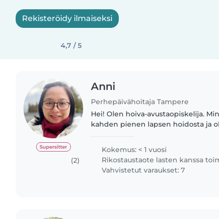
Rekisteröidy ilmaiseksi
4,7 / 5
Anni
Perhepäivähoitaja Tampere
Hei! Olen hoiva-avustaopiskelija. M
kahden pienen lapsen hoidosta ja ol
harjoittelijana päiväkodissa. Olen v
kärsivällinen ja rauhallinen...
Supersitter
Kokemus: < 1 vuosi
Rikostaustaote lasten kanssa to
(2)
Vahvistetut varaukset: 7