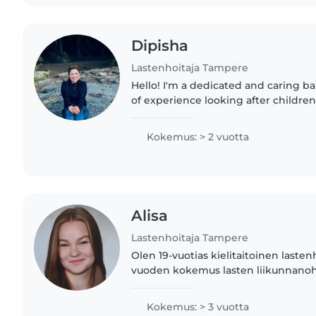
Dipisha
Lastenhoitaja Tampere
Hello! I'm a dedicated and caring ba
of experience looking after children 
comfortable with pets, chores and 
homework. I also have..
Kokemus: > 2 vuotta
Alisa
Lastenhoitaja Tampere
Olen 19-vuotias kielitaitoinen lastenh
vuoden kokemus lasten liikunnanoh
3vuotiaista 15 vuotiaisiin. Olen vastuu
rehellinen ja innostunut..
Kokemus: > 3 vuotta