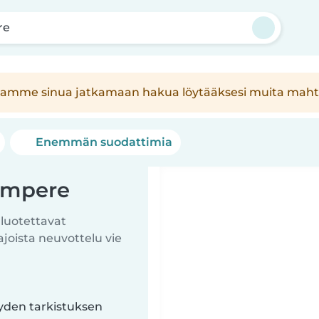
re
Kehotamme sinua jatkamaan hakua löytääksesi muita maht
Enemmän suodattimia
Tampere
 luotettavat
ista neuvottelu vie
yyden tarkistuksen