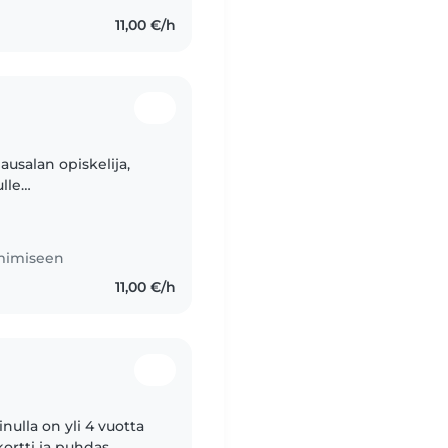
11,00 €/h
ausalan opiskelija,
ulle
ärkeää se, että lapsi
imimiseen
11,00 €/h
nulla on yli 4 vuotta
ortti ja puhdas