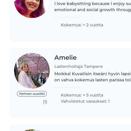
I love babysitting because I enjoy s
emotional and social growth through
over 10 years of experience and degr
childhood and elementary..
Kokemus: > 2 vuotta
Amelie
Lastenhoitaja Tampere
Moikka! Kuvailisin itseäni hyvin lapsi
on vahva kokemus lasten parissa to
viiden nuoremman sisaruksen isosis
vastuullisuutta,..
Perheen suosikki
Kokemus: > 5 vuotta
Vahvistetut varaukset: 1
(1)