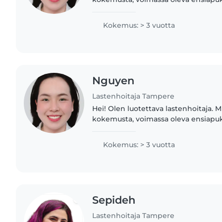
rikostaustaote lasten kanssa työske
keskustelemaan..
Kokemus: > 3 vuotta
Nguyen
Lastenhoitaja Tampere
Hei! Olen luotettava lastenhoitaja. Mi
kokemusta, voimassa oleva ensiapuk
rikostaustaote lasten kanssa työske
keskustelemaan..
Kokemus: > 3 vuotta
Sepideh
Lastenhoitaja Tampere