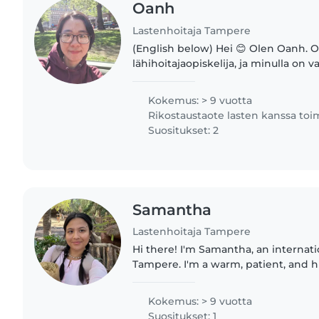
Oanh
Lastenhoitaja Tampere
(English below) Hei 😊 Olen Oanh. 
lähihoitajaopiskelija, ja minulla on 
(ECEC) koulutus sekä kokemusta su
päiväkodista (vapaaehtoistöitä)...
Kokemus: > 9 vuotta
Rikostaustaote lasten kanssa to
Suositukset: 2
Samantha
Lastenhoitaja Tampere
Hi there! I'm Samantha, an internati
Tampere. I'm a warm, patient, and h
who truly loves working with children. I come f
large family..
Kokemus: > 9 vuotta
Suositukset: 1