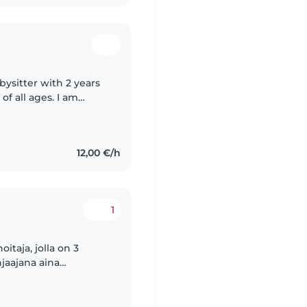
bysitter with 2 years
of all ages. I am
helping with
12,00 €/h
1
oitaja, jolla on 3
jaajana aina
llinen, urheilullinen,