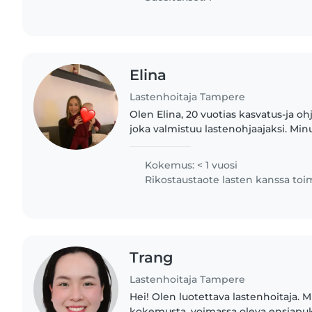
Elina
Lastenhoitaja Tampere
Olen Elina, 20 vuotias kasvatus-ja ohj
joka valmistuu lastenohjaajaksi. Min
varhaiskasvatuksen opiskelijana on t
saa tarvitsemansa avun,..
Kokemus: < 1 vuosi
Rikostaustaote lasten kanssa to
Trang
Lastenhoitaja Tampere
Hei! Olen luotettava lastenhoitaja. Mi
kokemusta, voimassa oleva ensiapuk