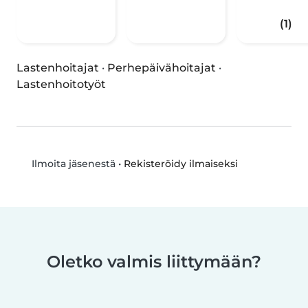
(1)
Lastenhoitajat
·
Perhepäivähoitajat
·
Lastenhoitotyöt
•
Rekisteröidy ilmaiseksi
Ilmoita jäsenestä
Oletko valmis liittymään?