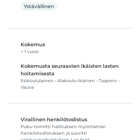
Ystävällinen
Kokemus
< 1 vuosi
Kokemusta seuraavien ikäisten lasten
hoitamisesta
Esikoululainen
•
Alakoulu-ikäinen
•
Taapero
•
Vauva
Virallinen henkilötodistus
Pubu toimitti hallituksen myöntämän
henkilötodistuksen ja suoritti
valokuvavahvistukset.
Lue lisää