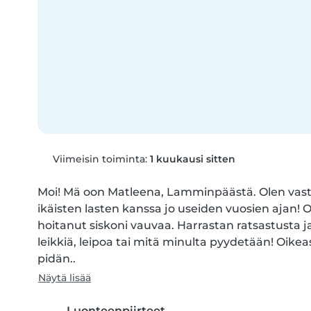
Viimeisin toiminta:
1 kuukausi sitten
Moi! Mä oon Matleena, Lamminpäästä. Olen vastuul
ikäisten lasten kanssa jo useiden vuosien ajan! Ol
hoitanut siskoni vauvaa. Harrastan ratsastusta ja
leikkiä, leipoa tai mitä minulta pyydetään! Oike
pidän..
Näytä lisää
Luonteenpiirteet