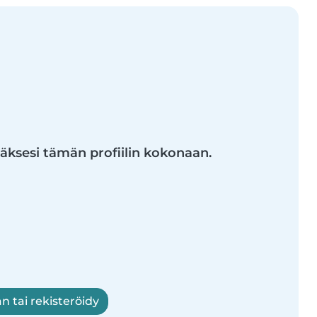
däksesi tämän profiilin kokonaan.
n tai rekisteröidy