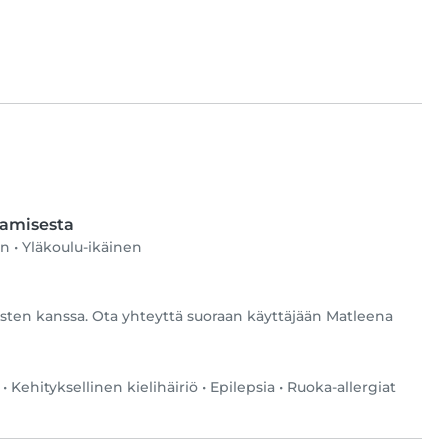
tamisesta
en
•
Yläkoulu-ikäinen
a
asten kanssa. Ota yhteyttä suoraan käyttäjään Matleena
•
Kehityksellinen kielihäiriö
•
Epilepsia
•
Ruoka-allergiat