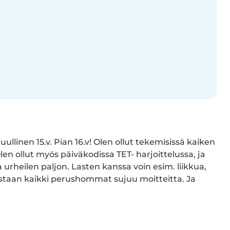
linen 15.v. Pian 16.v! Olen ollut tekemisissä kaiken 
en ollut myös päiväkodissa TET- harjoittelussa, ja 
 urheilen paljon. Lasten kanssa voin esim. liikkua, 
astaan kaikki perushommat sujuu moitteitta. Ja 