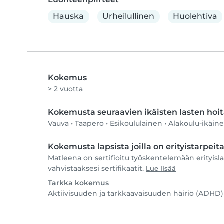
Hauska
Urheilullinen
Huolehtiva
Kokemus
> 2 vuotta
Kokemusta seuraavien ikäisten lasten hoi
Vauva
•
Taapero
•
Esikoululainen
•
Alakoulu-ikäin
Kokemusta lapsista joilla on erityistarpeit
Matleena on sertifioitu työskentelemään erityisl
vahvistaaksesi sertifikaatit.
Lue lisää
Tarkka kokemus
Aktiivisuuden ja tarkkaavaisuuden häiriö (ADHD)