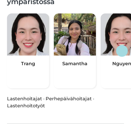
ympäristössä
Trang
Samantha
Nguye
Lastenhoitajat
·
Perhepäivähoitajat
·
Lastenhoitotyöt