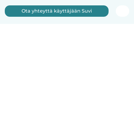
Ota yhteyttä käyttäjään Suvi
Suomi
Näin se toimii
Ohje
Ehdot & tietosuoja
Hinnoittelu
Yrityksen tiedot
Babysits for Work
Yhteisönormit