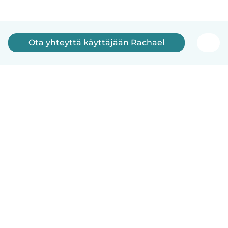
Ota yhteyttä käyttäjään Rachael
Suomi
Näin se toimii
Ohje
Ehdot & tietosuoja
Hinnoittelu
Yrityksen tiedot
Babysits for Work
Yhteisönormit