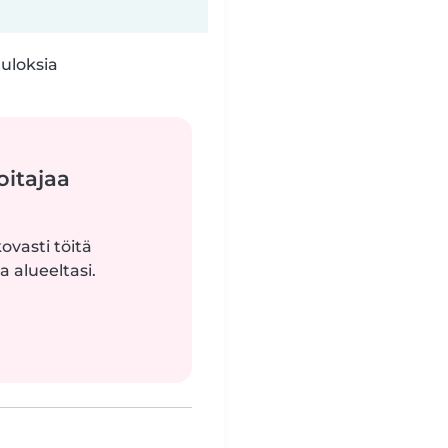
tuloksia
oitajaa
ovasti töitä
 alueeltasi.