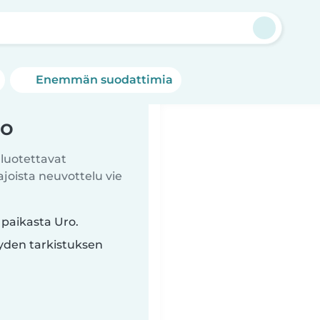
Enemmän suodattimia
ro
 luotettavat
ista neuvottelu vie
 paikasta Uro.
yyden tarkistuksen