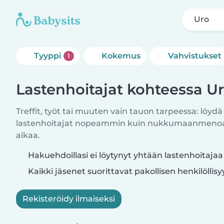
Uro
Tyyppi
Kokemus
Vahvistukset
1
Lastenhoitajat kohteessa U
Treffit, työt tai muuten vain tauon tarpeessa: löydä
lastenhoitajat nopeammin kuin nukkumaanmenoajo
aikaa.
Hakuehdoillasi ei löytynyt yhtään lastenhoitajaa
Kaikki jäsenet suorittavat pakollisen henkilöllis
Rekisteröidy ilmaiseksi