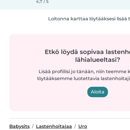
4,7 / 5
Loitonna karttaa löytääksesi lisää 
Etkö löydä sopivaa lastenh
lähialueeltasi?
Lisää profiilisi jo tänään, niin teemme k
löytääksemme luotettavia lastenhoitajia
Aloita
Babysits
Lastenhoitajaa
Uro