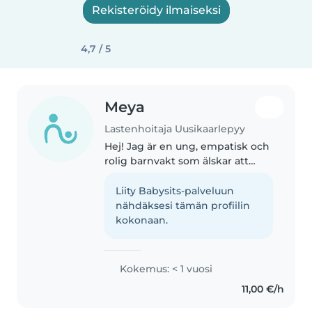
Rekisteröidy ilmaiseksi
4,7 / 5
Meya
Lastenhoitaja Uusikaarlepyy
Hej! Jag är en ung, empatisk och
rolig barnvakt som älskar att
umgås med barn i alla åldrar. Jag
har erfarenhet av att ta hand om
Liity Babysits-palveluun
barn med ADHD och är bekväm
nähdäksesi tämän profiilin
med husdjur, matlagning..
kokonaan.
Kokemus: < 1 vuosi
11,00 €/h