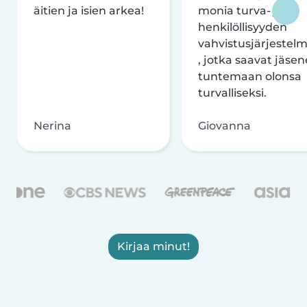
äitien ja isien arkea!
monia turva- ja
henkilöllisyyden
vahvistusjärjestelm
, jotka saavat jäsen
tuntemaan olonsa
turvalliseksi.
Nerina
Giovanna
Kirjaa minut!