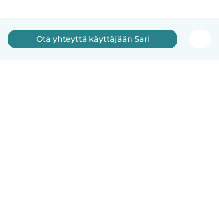
Ota yhteyttä käyttäjään Sari
Suomi
Näin se toimii
Ohje
Ehdot & tietosuoja
Hinnoittelu
Yrityksen tiedot
Babysits for Work
Yhteisönormit