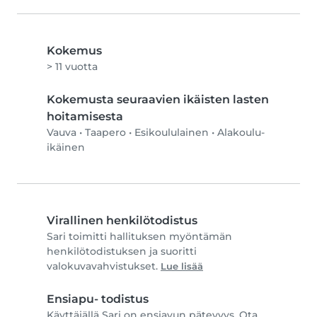
Kokemus
> 11 vuotta
Kokemusta seuraavien ikäisten lasten
hoitamisesta
Vauva
•
Taapero
•
Esikoululainen
•
Alakoulu-
ikäinen
Virallinen henkilötodistus
Sari toimitti hallituksen myöntämän
henkilötodistuksen ja suoritti
valokuvavahvistukset.
Lue lisää
Ensiapu- todistus
Käyttäjällä Sari on ensiavun pätevyys. Ota