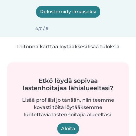
Rekisteröidy ilmaiseksi
4,7 / 5
Loitonna karttaa löytääksesi lisää tuloksia
Etkö löydä sopivaa
lastenhoitajaa lähialueeltasi?
Lisää profiilisi jo tänään, niin teemme
kovasti töitä löytääksemme
luotettavia lastenhoitajia alueeltasi.
Aloita