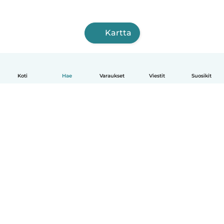
Kartta
Koti
Hae
Varaukset
Viestit
Suosikit
Suomi
Näin se toimii
Ohje
Ehdot & tietosuoja
Hinnoittelu
Yrityksen tiedot
Babysits for Work
Yhteisönormit