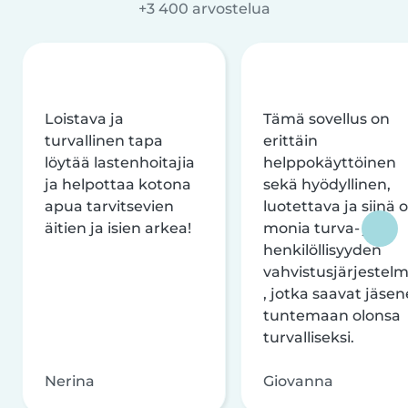
+3 400 arvostelua
Loistava ja
Tämä sovellus on
turvallinen tapa
erittäin
löytää lastenhoitajia
helppokäyttöinen
ja helpottaa kotona
sekä hyödyllinen,
apua tarvitsevien
luotettava ja siinä 
äitien ja isien arkea!
monia turva- ja
henkilöllisyyden
vahvistusjärjestelm
, jotka saavat jäsen
tuntemaan olonsa
turvalliseksi.
Nerina
Giovanna