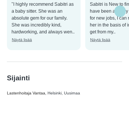
"I highly recommend Sabitri as
Sabitri is New to f
a baby sitter. She was an
have been actively 
absolute gem for our family.
for new jobs, I ca
She was incredibly kind,
her in the basis of 
hardworking, and always wen..
get from my..
Näytä lisää
Näytä lisää
Sijainti
Lastenhoitaja Vantaa
, Helsinki, Uusimaa