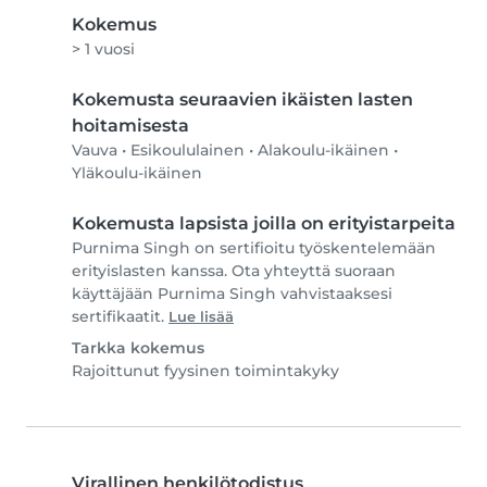
Kokemus
> 1 vuosi
Kokemusta seuraavien ikäisten lasten
hoitamisesta
Vauva
•
Esikoululainen
•
Alakoulu-ikäinen
•
Yläkoulu-ikäinen
Kokemusta lapsista joilla on erityistarpeita
Purnima Singh on sertifioitu työskentelemään
erityislasten kanssa. Ota yhteyttä suoraan
käyttäjään Purnima Singh vahvistaaksesi
sertifikaatit.
Lue lisää
Tarkka kokemus
Rajoittunut fyysinen toimintakyky
Virallinen henkilötodistus