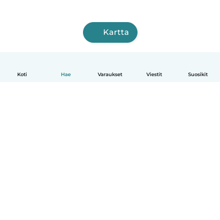
Kartta
Koti
Hae
Varaukset
Viestit
Suosikit
Suomi
Näin se toimii
Ohje
Ehdot & tietosuoja
Hinnoittelu
Yrityksen tiedot
Babysits for Work
Yhteisönormit