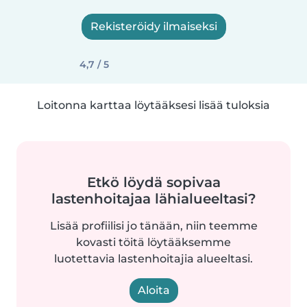
Rekisteröidy ilmaiseksi
4,7 / 5
Loitonna karttaa löytääksesi lisää tuloksia
Etkö löydä sopivaa
lastenhoitajaa lähialueeltasi?
Lisää profiilisi jo tänään, niin teemme
kovasti töitä löytääksemme
luotettavia lastenhoitajia alueeltasi.
Aloita