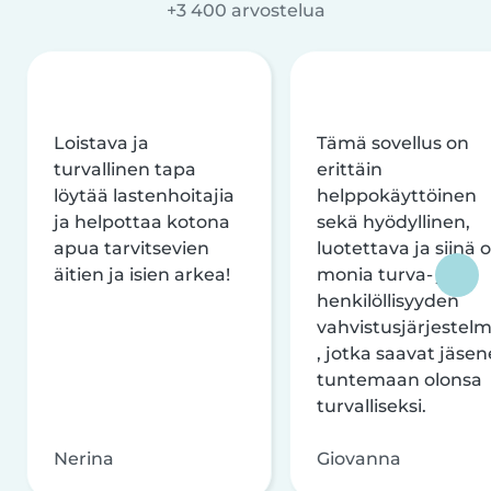
+3 400 arvostelua
Loistava ja
Tämä sovellus on
turvallinen tapa
erittäin
löytää lastenhoitajia
helppokäyttöinen
ja helpottaa kotona
sekä hyödyllinen,
apua tarvitsevien
luotettava ja siinä 
äitien ja isien arkea!
monia turva- ja
henkilöllisyyden
vahvistusjärjestelm
, jotka saavat jäsen
tuntemaan olonsa
turvalliseksi.
Nerina
Giovanna