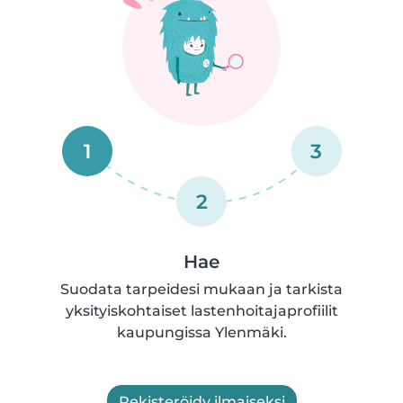
1
3
2
Hae
Suodata tarpeidesi mukaan ja tarkista
yksityiskohtaiset lastenhoitajaprofiilit
kaupungissa Ylenmäki.
Rekisteröidy ilmaiseksi