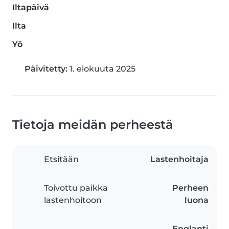
Iltapäivä
Ilta
Yö
Päivitetty:
1. elokuuta 2025
Tietoja meidän perheestä
Etsitään
Lastenhoitaja
Toivottu paikka
Perheen
lastenhoitoon
luona
Englanti