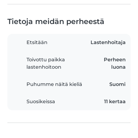
Tietoja meidän perheestä
Etsitään
Lastenhoitaja
Toivottu paikka
Perheen
lastenhoitoon
luona
Puhumme näitä kieliä
Suomi
Suosikeissa
11 kertaa