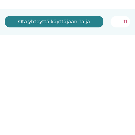
Ota yhteyttä käyttäjään Taija
11
Suomi
Näin se toimii
Ohje
Ehdot & tietosuoja
Hinnoittelu
Yrityksen tiedot
Babysits for Work
Yhteisönormit