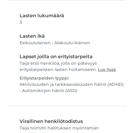
Lasten lukumäärä
3
Lasten ikä
Esikoululainen
•
Alakoulu-ikäinen
Lapset joilla on erityistarpeita
Taija etsii henkilöä, jolla on pätevyys
eritystarpeisten lasten hoitamiseen.
Lue lisää
Erityistarpeiden tyyppi
Aktiivisuuden ja tarkkaavaisuuden häiriö (ADHD)
•
Autismikirjon häiriö (ASD)
Virallinen henkilötodistus
Taija toimitti hallituksen myöntämän