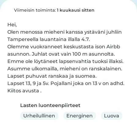
Viimeisin toiminta:
1 kuukausi sitten
Hei,

Olen menossa mieheni kanssa ystäväni juhliin 
Tampereella lauantaina illalla 4.7.

Olemme vuokranneet keskustasta ison Airbb 
asunnon. Juhlat ovat vain 100 m asunnolta. 
Emme ole löytäneet lapsenvahtia tuoksi illaksi.

Asumme ulkomailla, mieheni on ranskalainen. 
Lapset puhuvat ranskaa ja suomea.

Lapset 13, 9 ja 5v. Pojallani joka on 13 v on adhd.

Kiitos avusta .
Lasten luonteenpiirteet
Urheilullinen
Energinen
Luova