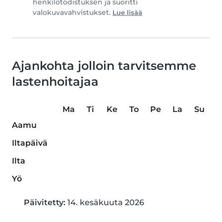
henkilötodistuksen ja suoritti
valokuvavahvistukset.
Lue lisää
Ajankohta jolloin tarvitsemme
lastenhoitajaa
Ma
Ti
Ke
To
Pe
La
Su
Aamu
Iltapäivä
Ilta
Yö
Päivitetty:
14. kesäkuuta 2026