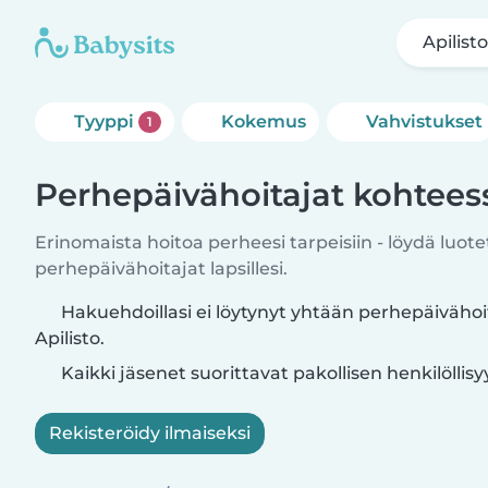
Apilist
Tyyppi
Kokemus
Vahvistukset
1
Perhepäivähoitajat kohteess
Erinomaista hoitoa perheesi tarpeisiin - löydä luote
perhepäivähoitajat lapsillesi.
Hakuehdoillasi ei löytynyt yhtään perhepäivähoi
Apilisto.
Kaikki jäsenet suorittavat pakollisen henkilöllis
Rekisteröidy ilmaiseksi