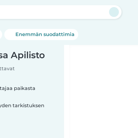
o
Enemmän suodattimia
a Apilisto
ttavat
tajaa paikasta
yyden tarkistuksen