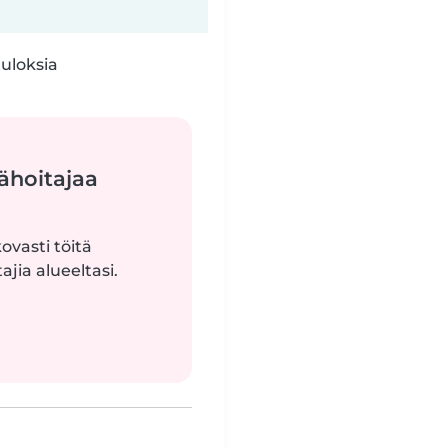
tuloksia
ähoitajaa
ovasti töitä
jia alueeltasi.