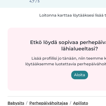
4,7 / 5
Loitonna karttaa löytääksesi lisää 
Etkö löydä sopivaa perhepäiv
lähialueeltasi?
Lisää profiilisi jo tänään, niin teemme k
löytääksemme luotettavia perhepäivähoita
Aloita
Babysits
Perhepäivähoitajaa
Apilisto