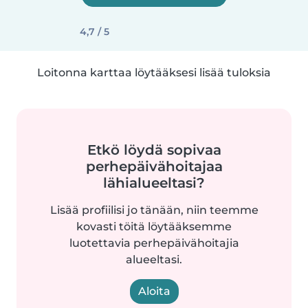
4,7 / 5
Loitonna karttaa löytääksesi lisää tuloksia
Etkö löydä sopivaa
perhepäivähoitajaa
lähialueeltasi?
Lisää profiilisi jo tänään, niin teemme
kovasti töitä löytääksemme
luotettavia perhepäivähoitajia
alueeltasi.
Aloita