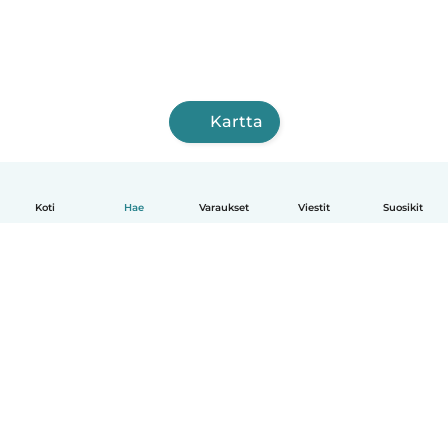
Kartta
Koti
Hae
Varaukset
Viestit
Suosikit
Suomi
Näin se toimii
Ohje
Ehdot & tietosuoja
Hinnoittelu
Yrityksen tiedot
Babysits for Work