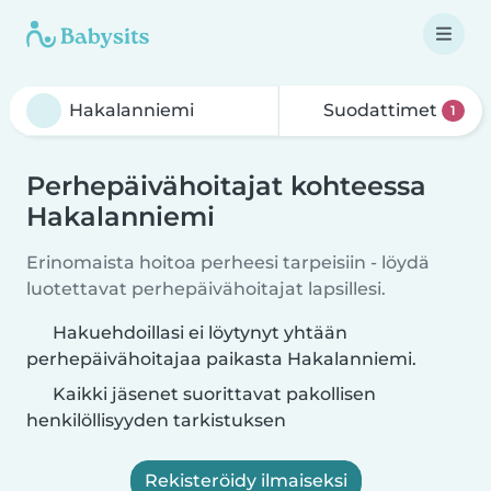
Suodattimet
1
Perhepäivähoitajat kohteessa
Hakalanniemi
Erinomaista hoitoa perheesi tarpeisiin - löydä
luotettavat perhepäivähoitajat lapsillesi.
Hakuehdoillasi ei löytynyt yhtään
perhepäivähoitajaa paikasta Hakalanniemi.
Kaikki jäsenet suorittavat pakollisen
henkilöllisyyden tarkistuksen
Rekisteröidy ilmaiseksi