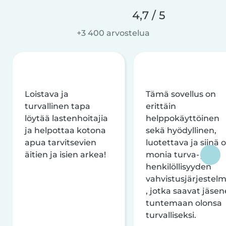
4,7 / 5
+3 400 arvostelua
Loistava ja
Tämä sovellus on
turvallinen tapa
erittäin
löytää lastenhoitajia
helppokäyttöinen
ja helpottaa kotona
sekä hyödyllinen,
apua tarvitsevien
luotettava ja siinä 
äitien ja isien arkea!
monia turva- ja
henkilöllisyyden
vahvistusjärjestelm
, jotka saavat jäsen
tuntemaan olonsa
turvalliseksi.