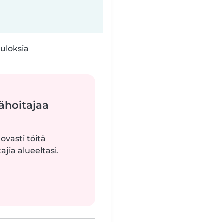
tuloksia
ähoitajaa
ovasti töitä
jia alueeltasi.