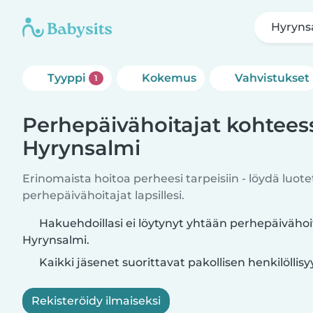
Hyryns
Tyyppi
Kokemus
Vahvistukset
1
Perhepäivähoitajat kohtees
Hyrynsalmi
Erinomaista hoitoa perheesi tarpeisiin - löydä luote
perhepäivähoitajat lapsillesi.
Hakuehdoillasi ei löytynyt yhtään perhepäivähoi
Hyrynsalmi.
Kaikki jäsenet suorittavat pakollisen henkilöllis
Rekisteröidy ilmaiseksi