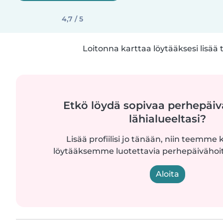
4,7 / 5
Loitonna karttaa löytääksesi lisää 
Etkö löydä sopivaa perhepäiv
lähialueeltasi?
Lisää profiilisi jo tänään, niin teemme k
löytääksemme luotettavia perhepäivähoita
Aloita