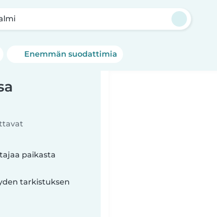
almi
Enemmän suodattimia
sa
ttavat
tajaa paikasta
yyden tarkistuksen