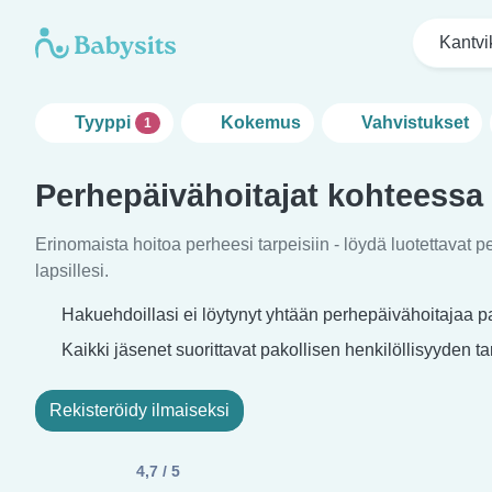
Kantvi
Tyyppi
Kokemus
Vahvistukset
1
Perhepäivähoitajat kohteessa
Erinomaista hoitoa perheesi tarpeisiin - löydä luotettavat p
lapsillesi.
Hakuehdoillasi ei löytynyt yhtään perhepäivähoitajaa p
Kaikki jäsenet suorittavat pakollisen henkilöllisyyden t
Rekisteröidy ilmaiseksi
4,7 / 5