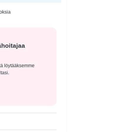
loksia
hoitajaa
öitä löytääksemme
tasi.