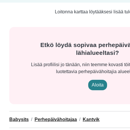
Loitonna karttaa löytääksesi lisää tu
Etkö löydä sopivaa perhepäivä
lähialueeltasi?
Lisää profiilisi jo tänään, niin teemme kovasti t
luotettavia perhepäivähoitajia alueel
Aloita
Babysits
Perhepäivähoitajaa
Kantvik