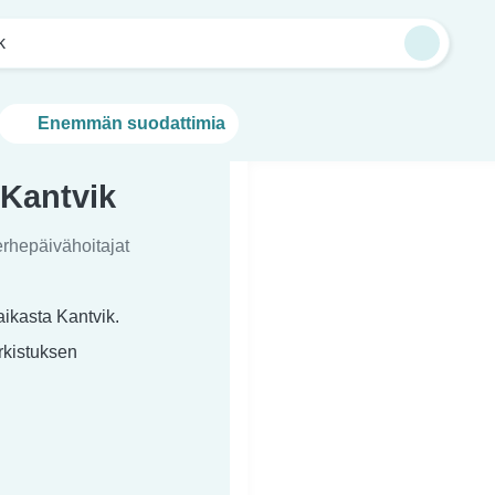
k
Enemmän suodattimia
 Kantvik
erhepäivähoitajat
aikasta Kantvik.
arkistuksen