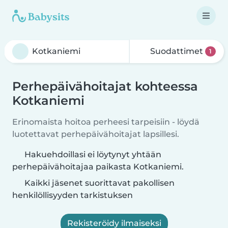
Suodattimet
1
Perhepäivähoitajat kohteessa
Kotkaniemi
Erinomaista hoitoa perheesi tarpeisiin - löydä
luotettavat perhepäivähoitajat lapsillesi.
Hakuehdoillasi ei löytynyt yhtään
perhepäivähoitajaa paikasta Kotkaniemi.
Kaikki jäsenet suorittavat pakollisen
henkilöllisyyden tarkistuksen
Rekisteröidy ilmaiseksi