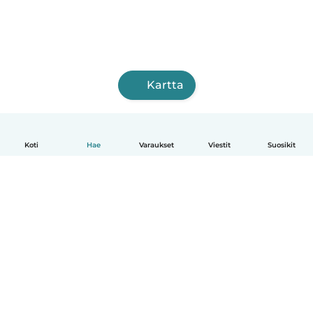
Kartta
Koti
Hae
Varaukset
Viestit
Suosikit
Suomi
Näin se toimii
Ohje
Ehdot & tietosuoja
Hinnoittelu
Yrityksen tiedot
Babysits for Work