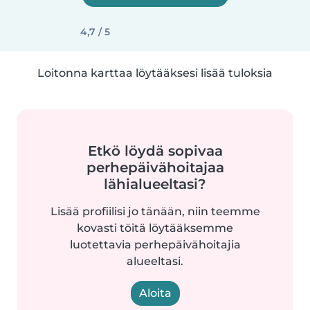
4,7 / 5
Loitonna karttaa löytääksesi lisää tuloksia
Etkö löydä sopivaa
perhepäivähoitajaa
lähialueeltasi?
Lisää profiilisi jo tänään, niin teemme
kovasti töitä löytääksemme
luotettavia perhepäivähoitajia
alueeltasi.
Aloita