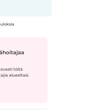
tuloksia
ähoitajaa
ovasti töitä
jia alueeltasi.