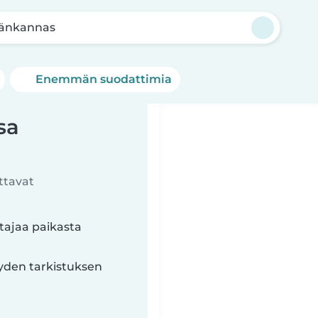
änkannas
Enemmän suodattimia
sa
ttavat
tajaa paikasta
yyden tarkistuksen