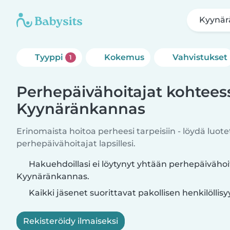
Kyynär
Tyyppi
Kokemus
Vahvistukset
1
Perhepäivähoitajat kohtees
Kyynäränkannas
Erinomaista hoitoa perheesi tarpeisiin - löydä luote
perhepäivähoitajat lapsillesi.
Hakuehdoillasi ei löytynyt yhtään perhepäivähoi
Kyynäränkannas.
Kaikki jäsenet suorittavat pakollisen henkilöllis
Rekisteröidy ilmaiseksi