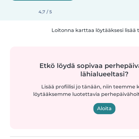
4,7 / 5
Loitonna karttaa löytääksesi lisää 
Etkö löydä sopivaa perhepäiv
lähialueeltasi?
Lisää profiilisi jo tänään, niin teemme k
löytääksemme luotettavia perhepäivähoita
Aloita