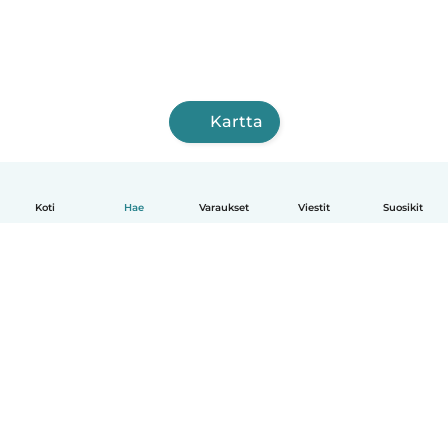
Kartta
Koti
Hae
Varaukset
Viestit
Suosikit
Suomi
Näin se toimii
Ohje
Ehdot & tietosuoja
Hinnoittelu
Yrityksen tiedot
Babysits for Work