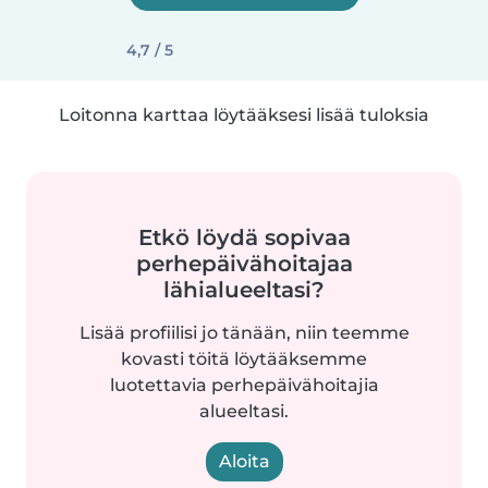
4,7 / 5
Loitonna karttaa löytääksesi lisää tuloksia
Etkö löydä sopivaa
perhepäivähoitajaa
lähialueeltasi?
Lisää profiilisi jo tänään, niin teemme
kovasti töitä löytääksemme
luotettavia perhepäivähoitajia
alueeltasi.
Aloita