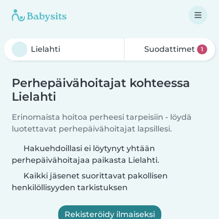
Suodattimet
1
Perhepäivähoitajat kohteessa
Lielahti
Erinomaista hoitoa perheesi tarpeisiin - löydä
luotettavat perhepäivähoitajat lapsillesi.
Hakuehdoillasi ei löytynyt yhtään
perhepäivähoitajaa paikasta Lielahti.
Kaikki jäsenet suorittavat pakollisen
henkilöllisyyden tarkistuksen
Rekisteröidy ilmaiseksi