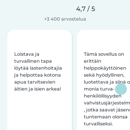
4,7 / 5
+3 400 arvostelua
Loistava ja
Tämä sovellus on
turvallinen tapa
erittäin
löytää lastenhoitajia
helppokäyttöinen
ja helpottaa kotona
sekä hyödyllinen,
apua tarvitsevien
luotettava ja siinä 
äitien ja isien arkea!
monia turva- ja
henkilöllisyyden
vahvistusjärjestelm
, jotka saavat jäsen
tuntemaan olonsa
turvalliseksi.