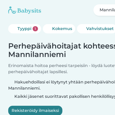
Mannil
Tyyppi
Kokemus
Vahvistukset
1
Perhepäivähoitajat kohtees
Mannilanniemi
Erinomaista hoitoa perheesi tarpeisiin - löydä luote
perhepäivähoitajat lapsillesi.
Hakuehdoillasi ei löytynyt yhtään perhepäivähoi
Mannilanniemi.
Kaikki jäsenet suorittavat pakollisen henkilöllis
Rekisteröidy ilmaiseksi