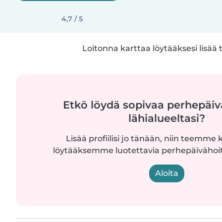
4,7 / 5
Loitonna karttaa löytääksesi lisää 
Etkö löydä sopivaa perhepäiv
lähialueeltasi?
Lisää profiilisi jo tänään, niin teemme k
löytääksemme luotettavia perhepäivähoita
Aloita