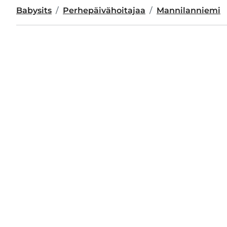
Babysits
Perhepäivähoitajaa
Mannilanniemi