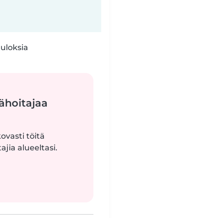
tuloksia
ähoitajaa
ovasti töitä
jia alueeltasi.