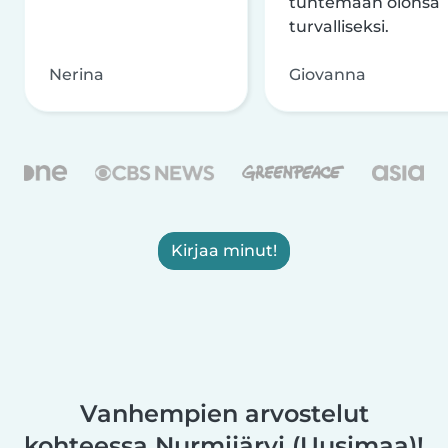
tuntemaan olonsa
turvalliseksi.
Nerina
Giovanna
Kirjaa minut!
Vanhempien arvostelut
kohteessa Nurmijärvi (Uusimaa)!