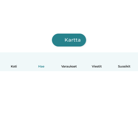
Kartta
Koti
Hae
Varaukset
Viestit
Suosikit
Suomi
Näin se toimii
Ohje
Ehdot & tietosuoja
Hinnoittelu
Yrityksen tiedot
Babysits for Work