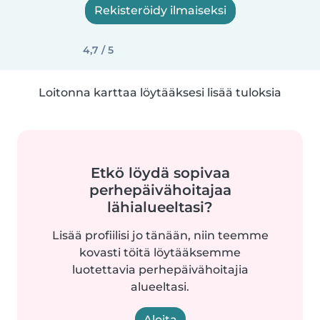
Rekisteröidy ilmaiseksi
4,7 / 5
Loitonna karttaa löytääksesi lisää tuloksia
Etkö löydä sopivaa
perhepäivähoitajaa
lähialueeltasi?
Lisää profiilisi jo tänään, niin teemme
kovasti töitä löytääksemme
luotettavia perhepäivähoitajia
alueeltasi.
Aloita