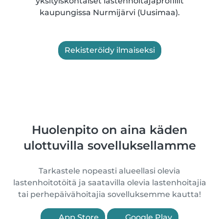
yksityiskohtaiset lastenhoitajaprofiilit
kaupungissa Nurmijärvi (Uusimaa).
Rekisteröidy ilmaiseksi
Huolenpito on aina käden
ulottuvilla sovelluksellamme
Tarkastele nopeasti alueellasi olevia
lastenhoitotöitä ja saatavilla olevia lastenhoitajia
tai perhepäivähoitajia sovelluksemme kautta!
App Store
Google Play