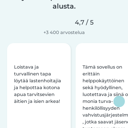
alusta.
4,7 / 5
+3 400 arvostelua
Loistava ja
Tämä sovellus on
turvallinen tapa
erittäin
löytää lastenhoitajia
helppokäyttöinen
ja helpottaa kotona
sekä hyödyllinen,
apua tarvitsevien
luotettava ja siinä 
äitien ja isien arkea!
monia turva- ja
henkilöllisyyden
vahvistusjärjestelm
, jotka saavat jäsen