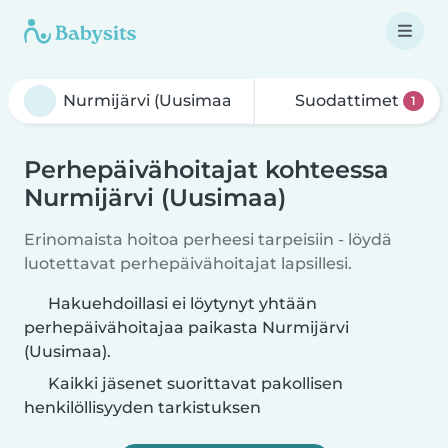
Suodattimet
1
Perhepäivähoitajat kohteessa
Nurmijärvi (Uusimaa)
Erinomaista hoitoa perheesi tarpeisiin - löydä
luotettavat perhepäivähoitajat lapsillesi.
Hakuehdoillasi ei löytynyt yhtään
perhepäivähoitajaa paikasta Nurmijärvi
(Uusimaa).
Kaikki jäsenet suorittavat pakollisen
henkilöllisyyden tarkistuksen