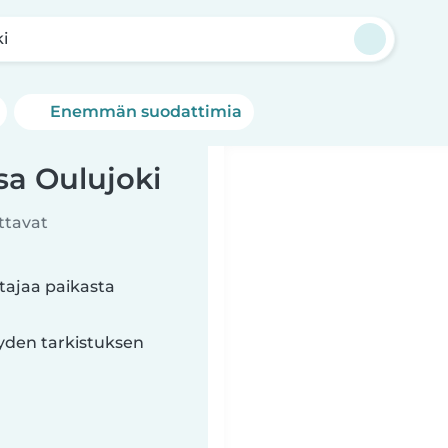
i
Enemmän suodattimia
sa Oulujoki
ttavat
tajaa paikasta
yyden tarkistuksen