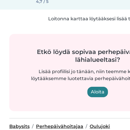
4,7 / 5
Loitonna karttaa löytääksesi lisää 
Etkö löydä sopivaa perhepäiv
lähialueeltasi?
Lisää profiilisi jo tänään, niin teemme k
löytääksemme luotettavia perhepäivähoita
Aloita
Babysits
Perhepäivähoitajaa
Oulujoki