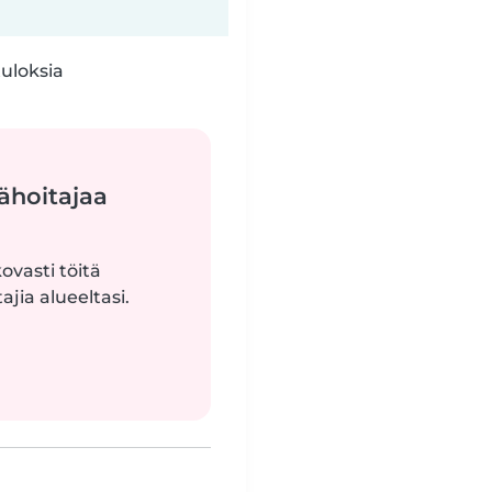
tuloksia
ähoitajaa
ovasti töitä
jia alueeltasi.