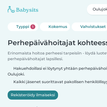
Oulujok
Tyyppi
Kokemus
Vahvistukset
1
Perhepäivähoitajat kohtees
Erinomaista hoitoa perheesi tarpeisiin - löydä luote
perhepäivähoitajat lapsillesi.
Hakuehdoillasi ei löytynyt yhtään perhepäivähoi
Oulujoki.
Kaikki jäsenet suorittavat pakollisen henkilöllis
Rekisteröidy ilmaiseksi