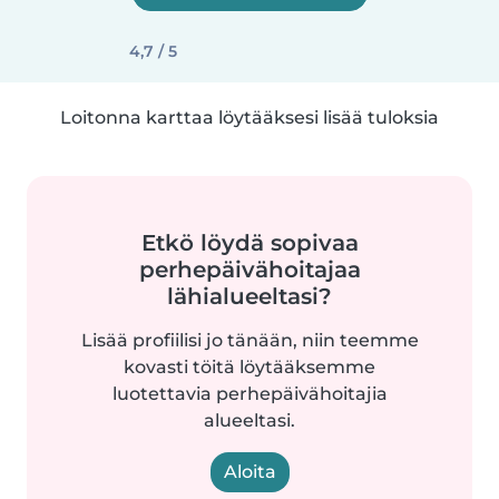
4,7 / 5
Loitonna karttaa löytääksesi lisää tuloksia
Etkö löydä sopivaa
perhepäivähoitajaa
lähialueeltasi?
Lisää profiilisi jo tänään, niin teemme
kovasti töitä löytääksemme
luotettavia perhepäivähoitajia
alueeltasi.
Aloita