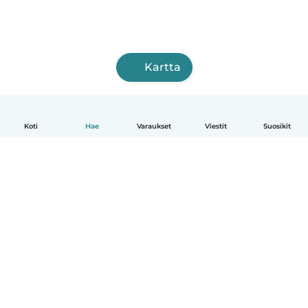
Kartta
Koti
Hae
Varaukset
Viestit
Suosikit
Suomi
Näin se toimii
Ohje
Ehdot & tietosuoja
Hinnoittelu
Yrityksen tiedot
Babysits for Work
Yhteisönormit