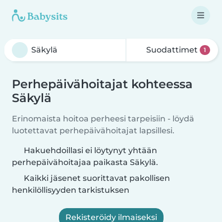
Suodattimet
1
Perhepäivähoitajat kohteessa
Säkylä
Erinomaista hoitoa perheesi tarpeisiin - löydä
luotettavat perhepäivähoitajat lapsillesi.
Hakuehdoillasi ei löytynyt yhtään
perhepäivähoitajaa paikasta Säkylä.
Kaikki jäsenet suorittavat pakollisen
henkilöllisyyden tarkistuksen
Rekisteröidy ilmaiseksi