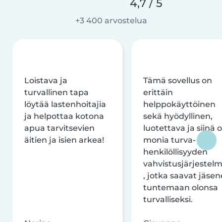
4,7 / 5
+3 400 arvostelua
Loistava ja
Tämä sovellus on
turvallinen tapa
erittäin
löytää lastenhoitajia
helppokäyttöinen
ja helpottaa kotona
sekä hyödyllinen,
apua tarvitsevien
luotettava ja siinä 
äitien ja isien arkea!
monia turva- ja
henkilöllisyyden
vahvistusjärjestelm
, jotka saavat jäsen
tuntemaan olonsa
turvalliseksi.