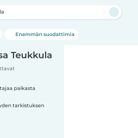
la
Enemmän suodattimia
sa Teukkula
ttavat
tajaa paikasta
yyden tarkistuksen