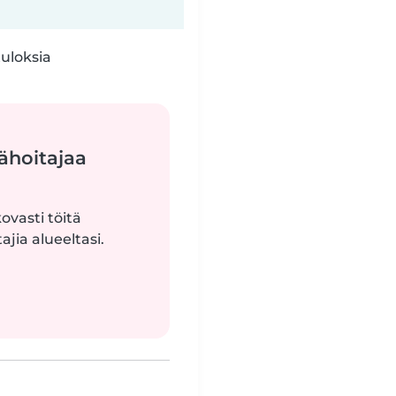
tuloksia
ähoitajaa
ovasti töitä
jia alueeltasi.