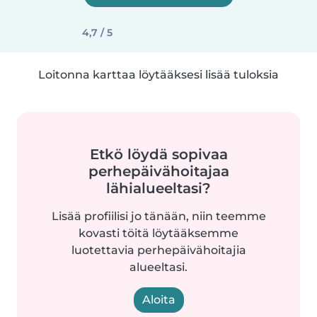
4,7 / 5
Loitonna karttaa löytääksesi lisää tuloksia
Etkö löydä sopivaa
perhepäivähoitajaa
lähialueeltasi?
Lisää profiilisi jo tänään, niin teemme
kovasti töitä löytääksemme
luotettavia perhepäivähoitajia
alueeltasi.
Aloita