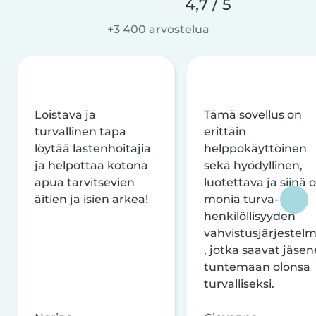
4,7 / 5
+3 400 arvostelua
Loistava ja
Tämä sovellus on
turvallinen tapa
erittäin
löytää lastenhoitajia
helppokäyttöinen
ja helpottaa kotona
sekä hyödyllinen,
apua tarvitsevien
luotettava ja siinä 
äitien ja isien arkea!
monia turva- ja
henkilöllisyyden
vahvistusjärjestelm
, jotka saavat jäsen
tuntemaan olonsa
turvalliseksi.