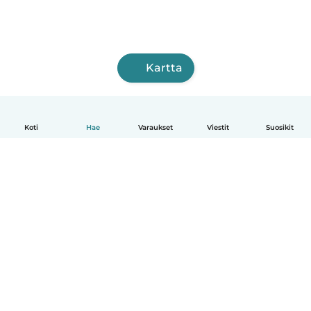
Kartta
Koti
Hae
Varaukset
Viestit
Suosikit
Suomi
Näin se toimii
Ohje
Ehdot & tietosuoja
Hinnoittelu
Yrityksen tiedot
Babysits for Work
Yhteisönormit