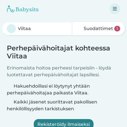
Suodattimet
1
Perhepäivähoitajat kohteessa
Viitaa
Erinomaista hoitoa perheesi tarpeisiin - löydä
luotettavat perhepäivähoitajat lapsillesi.
Hakuehdoillasi ei löytynyt yhtään
perhepäivähoitajaa paikasta Viitaa.
Kaikki jäsenet suorittavat pakollisen
henkilöllisyyden tarkistuksen
Rekisteröidy ilmaiseksi