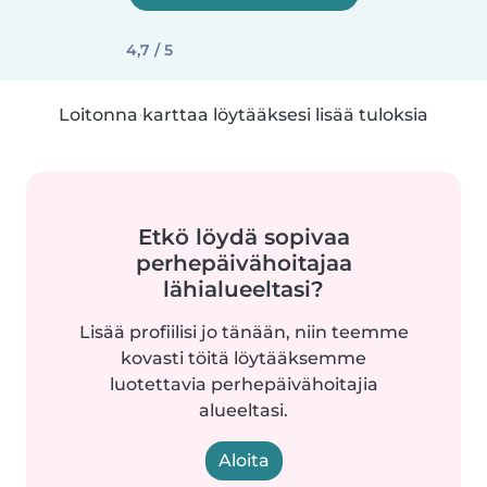
4,7 / 5
Loitonna karttaa löytääksesi lisää tuloksia
Etkö löydä sopivaa
perhepäivähoitajaa
lähialueeltasi?
Lisää profiilisi jo tänään, niin teemme
kovasti töitä löytääksemme
luotettavia perhepäivähoitajia
alueeltasi.
Aloita