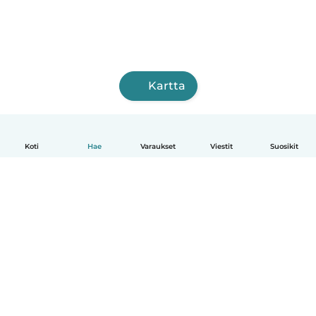
Kartta
Koti
Hae
Varaukset
Viestit
Suosikit
Suomi
Näin se toimii
Ohje
Ehdot & tietosuoja
Hinnoittelu
Yrityksen tiedot
Babysits for Work