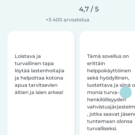
4,7 / 5
+3 400 arvostelua
Loistava ja
Tämä sovellus on
turvallinen tapa
erittäin
löytää lastenhoitajia
helppokäyttöinen
ja helpottaa kotona
sekä hyödyllinen,
apua tarvitsevien
luotettava ja siinä 
äitien ja isien arkea!
monia turva- ja
henkilöllisyyden
vahvistusjärjestelm
, jotka saavat jäsen
tuntemaan olonsa
turvalliseksi.