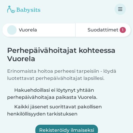
Suodattimet
1
Perhepäivähoitajat kohteessa
Vuorela
Erinomaista hoitoa perheesi tarpeisiin - löydä
luotettavat perhepäivähoitajat lapsillesi.
Hakuehdoillasi ei löytynyt yhtään
perhepäivähoitajaa paikasta Vuorela.
Kaikki jäsenet suorittavat pakollisen
henkilöllisyyden tarkistuksen
Rekisteröidy ilmaiseksi