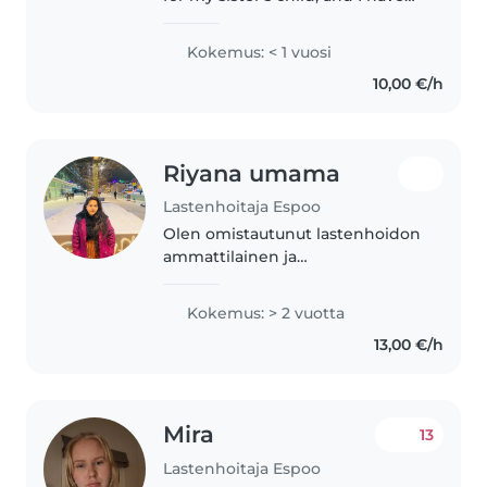
also worked in a daycare setting.
I speak Finnish and English. I
Kokemus: < 1 vuosi
truly enjoy working with
10,00 €/h
children and love spending..
Riyana umama
Lastenhoitaja Espoo
Olen omistautunut lastenhoidon
ammattilainen ja
sairaanhoitajaopiskelija hamk
yliopistossa, jolla on kokemusta
Kokemus: > 2 vuotta
lastenhoidosta. Olen 20-vuotias
13,00 €/h
sairaanhoidon opiskelija
Suomessa. Olen..
Mira
13
Lastenhoitaja Espoo