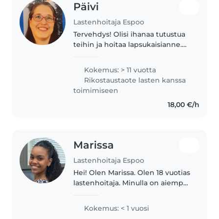
Päivi
Lastenhoitaja Espoo
Tervehdys! Olisi ihanaa tutustua
teihin ja hoitaa lapsukaisianne.
Olen työskennellyt päiväkodissa
1v-6v ryhmissä, toiminut
Kokemus: > 11 vuotta
koulunkäynnin ohjaajana
Rikostaustaote lasten kanssa
erityisryhmässä ja ollut myös
toimimiseen
opettajan..
18,00 €/h
Marissa
Lastenhoitaja Espoo
Hei! Olen Marissa. Olen 18 vuotias
lastenhoitaja. Minulla on aiempaa
työkokemusta 3-7 vuotiaitten
lasten kanssa. Olen ollut
Kokemus: < 1 vuosi
apukerhonohjaajana