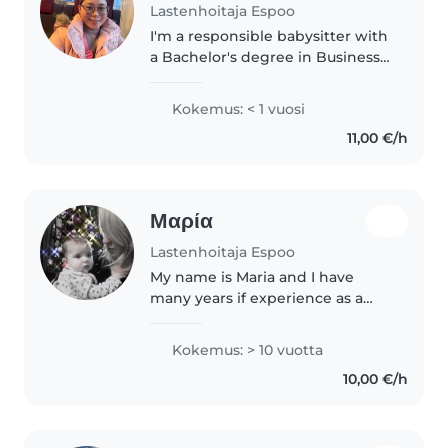
Lastenhoitaja Espoo
I'm a responsible babysitter with
a Bachelor's degree in Business
Administration. I'm currently
studying in Business College
Kokemus: < 1 vuosi
Helsinki. I'm looking for a part
11,00 €/h
time job.. I am interested..
Μαρία
Lastenhoitaja Espoo
My name is Maria and I have
many years if experience as a
caregiver for children elderly
people and pets. I live in
Kokemus: > 10 vuotta
Tuomarila Espoo and at the
10,00 €/h
moment I'm a practical nurse
student.