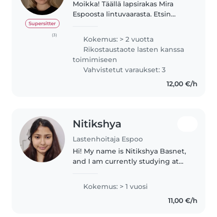
Moikka! Täällä lapsirakas Mira
Espoosta lintuvaarasta. Etsin
hoitokeikkoja sillä juuri lukio
Supersitter
loppunu ja olisin kiinnotunut
(3)
Kokemus: > 2 vuotta
hoitamaan lapsia! Olen
Rikostaustaote lasten kanssa
aikatauluissa todella joustava.
toimimiseen
Pystyn..
Vahvistetut varaukset: 3
12,00 €/h
Nitikshya
Lastenhoitaja Espoo
Hi! My name is Nitikshya Basnet,
and I am currently studying at
Karelia University of Applied
Sciences in Finland. I enjoy
Kokemus: > 1 vuosi
spending time with children
11,00 €/h
and taking care of them. I grew..