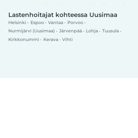
Lastenhoitaja arkipäivällä
Lastenhoitaja viikonlopulla
Lastenhoitajat kohteessa Uusimaa
Helsinki
Espoo
Vantaa
Porvoo
Nurmijärvi (Uusimaa)
Järvenpää
Lohja
Tuusula
Kirkkonummi
Kerava
Vihti