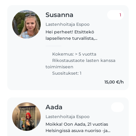
Susanna
1
Lastenhoitaja Espoo
Hei perheet! Etsittekö
lapsellenne turvallista,
ammattitaitoista ja aidosti
lämminhenkistä hoitajaa? Olen
Kokemus: > 5 vuotta
29-vuotias varhaiskasvatuksen
Rikostaustaote lasten kanssa
opettaja ja tarjoan luotettavaa
toimimiseen
lastenhoitoapua..
Suositukset: 1
15,00 €/h
Aada
Lastenhoitaja Espoo
Moikka! Oon Aada, 21 vuotias
Helsingissä asuva nuoriso -ja