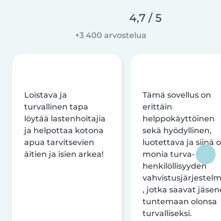
4,7 / 5
+3 400 arvostelua
Loistava ja
Tämä sovellus on
turvallinen tapa
erittäin
löytää lastenhoitajia
helppokäyttöinen
ja helpottaa kotona
sekä hyödyllinen,
apua tarvitsevien
luotettava ja siinä 
äitien ja isien arkea!
monia turva- ja
henkilöllisyyden
vahvistusjärjestelm
, jotka saavat jäsen
tuntemaan olonsa
turvalliseksi.