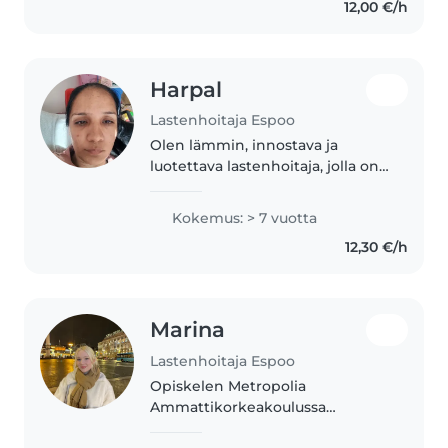
12,00 €/h
kokkikerhossa 7 vuotiaitten
kanssa ja..
Harpal
Lastenhoitaja Espoo
Olen lämmin, innostava ja
luotettava lastenhoitaja, jolla on 7
vuoden kokemus lasten kanssa
työskentelystä. Viihdyn lasten
Kokemus: > 7 vuotta
seurassa ja pidän tärkeänä
12,30 €/h
turvallisen, iloisen ja
kannustavan..
Marina
Lastenhoitaja Espoo
Opiskelen Metropolia
Ammattikorkeakoulussa
apuvälinetekniikkaa. Opinnot