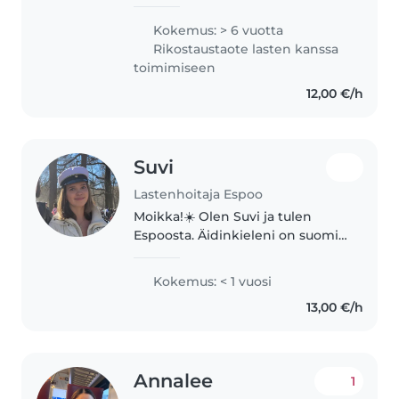
yhteisöohjaaja. Olen valmistunut
ammattiin toukokuussa 2025. Nyt
Kokemus: > 6 vuotta
etsinkin lastenhoito keikkoja.
Rikostaustaote lasten kanssa
Myös vakituisille perheille..
toimimiseen
12,00 €/h
Suvi
Lastenhoitaja Espoo
Moikka!☀️ Olen Suvi ja tulen
Espoosta. Äidinkieleni on suomi
ja puhun myös sujuvaa englantia.
Täytän elokuussa 20 vuotta ja
Kokemus: < 1 vuosi
kesän jälkeen aloitan opiskelut
13,00 €/h
Vaasassa. Etsinkin
lapsenvahtitöitä..
Annalee
1