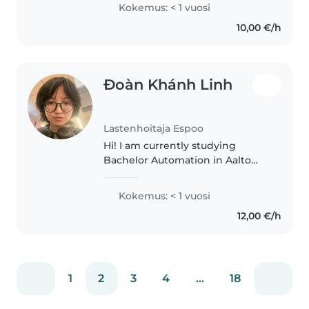
liittyvät sekä tekniikkaan että
Kokemus: < 1 vuosi
lääketieteeseen, ja niiden kautta
10,00 €/h
olen suorittanut myös
ensiapukoulutuksia sekä..
Đoàn Khánh Linh
Lastenhoitaja Espoo
Hi! I am currently studying
Bachelor Automation in Aalto
university. I would love to have a
part-time job with children. I can
Kokemus: < 1 vuosi
help kids with their homework,
12,00 €/h
guide them some handcraft..
1
2
3
4
...
18