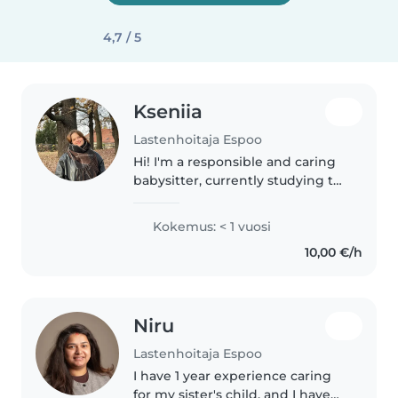
4,7 / 5
Kseniia
Lastenhoitaja Espoo
Hi! I'm a responsible and caring
babysitter, currently studying to
become a practical nurse. I have
experience with babies and
Kokemus: < 1 vuosi
toddlers, had school practice in
10,00 €/h
daycare working with..
Niru
Lastenhoitaja Espoo
I have 1 year experience caring
for my sister's child, and I have