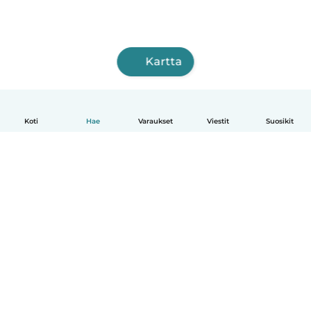
Kartta
Koti
Hae
Varaukset
Viestit
Suosikit
Suomi
Näin se toimii
Ohje
Ehdot & tietosuoja
Hinnoittelu
Yrityksen tiedot
Babysits for Work
Yhteisönormit