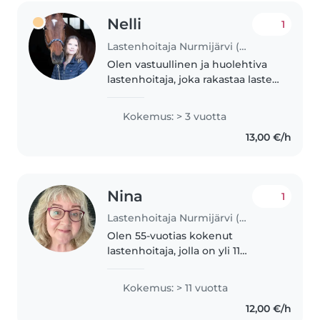
Nelli
1
Lastenhoitaja Nurmijärvi (Uusimaa)
Olen vastuullinen ja huolehtiva
lastenhoitaja, joka rakastaa lasten
kanssa viettämää aikaa. Olen
kokemusta eri-ikäisten lasten
Kokemus: > 3 vuotta
hoidosta, ja minulla on
13,00 €/h
ensiapukoulutus. Olen myös
perehtynyt..
Nina
1
Lastenhoitaja Nurmijärvi (Uusimaa)
Olen 55-vuotias kokenut
lastenhoitaja, jolla on yli 11
vuoden kokemus lasten hoidosta
vauvoista teini-ikäisiin. Olen
Kokemus: > 11 vuotta
huolehtiva, rauhallinen ja hauska.
12,00 €/h
Minulla on kokemusta myös