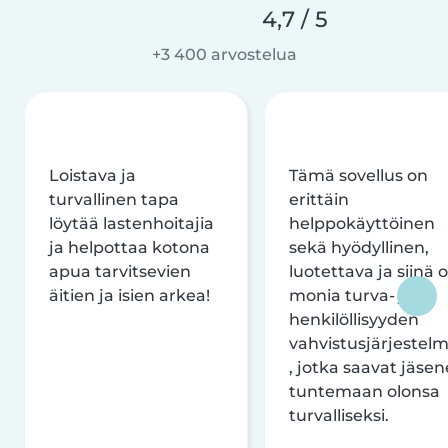
4,7 / 5
+3 400 arvostelua
Loistava ja
Tämä sovellus on
turvallinen tapa
erittäin
löytää lastenhoitajia
helppokäyttöinen
ja helpottaa kotona
sekä hyödyllinen,
apua tarvitsevien
luotettava ja siinä 
äitien ja isien arkea!
monia turva- ja
henkilöllisyyden
vahvistusjärjestelm
, jotka saavat jäsen
tuntemaan olonsa
turvalliseksi.