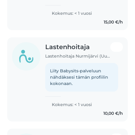
nuorempaa sisarusta, joita olen
hoitanut paljon ja olen myös
Kokemus: < 1 vuosi
ollut äitini päiväkodissa
15,00 €/h
auttamassa lasten kanssa. Olen
ahkera,..
Lastenhoitaja
Lastenhoitaja Nurmijärvi (Uusimaa)
Liity Babysits-palveluun
nähdäksesi tämän profiilin
kokonaan.
Kokemus: < 1 vuosi
10,00 €/h