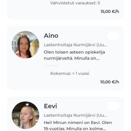
Vahvistetut varaukset: 5
Minulla on 4 poikaa ja 5 kissaa.
15,00 €/h
Liikun..
Aino
Lastenhoitaja Nurmijärvi (Uusimaa)
Olen toisen asteen opiskelija
nurmijärveltä. Minulla on
kokemusta harjoittelusta
vauvojen, päiväkoti ikäisten sekä
Kokemus: > 1 vuosi
alakoululaisten kanssa. Tein
10,00 €/h
ruokaa, leikin, askartelin, autoin
läksyissä..
Eevi
Lastenhoitaja Nurmijärvi (Uusimaa)
Hei! Minun nimeni on Eevi. Olen
19-vuotias. Minulla on kolme