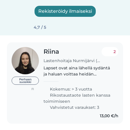
Rekisteröidy ilmaiseksi
4,7 / 5
Riina
2
Lastenhoitaja Nurmijärvi (Uusimaa)
Lapset ovat aina lähellä sydäntä
ja haluan voittaa heidän
sydämen puolelleni. Olen
Perheen
suosikki
vahtinut pieniä vauvoja sekä
Kokemus: > 3 vuotta
(1)
vetänyt isompia lapsiryhmiä
Rikostaustaote lasten kanssa
töissä. Olen työskennellyt myös
toimimiseen
päiväkodissa...
Vahvistetut varaukset: 3
13,00 €/h