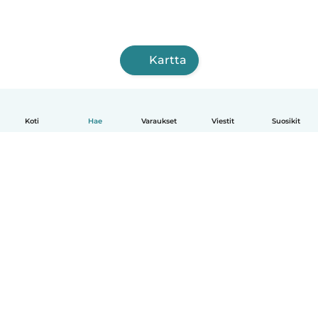
Kartta
Koti
Hae
Varaukset
Viestit
Suosikit
Suomi
Näin se toimii
Ohje
Ehdot & tietosuoja
Hinnoittelu
Yrityksen tiedot
Babysits for Work
Yhteisönormit