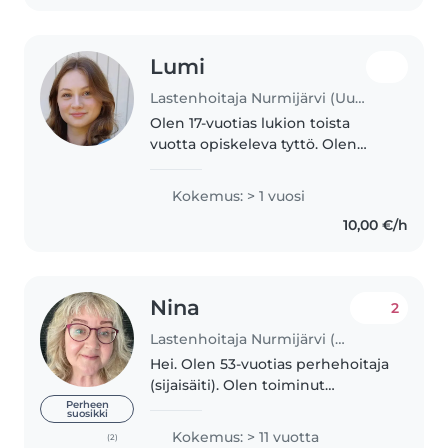
erityistarpeisten..
Lumi
Lastenhoitaja Nurmijärvi (Uusimaa)
Olen 17-vuotias lukion toista
vuotta opiskeleva tyttö. Olen
iloinen, luotettava ja sellainen
tyyppi, joka lähtee mielellään
Kokemus: > 1 vuosi
mukaan niin roolileikkeihin,
10,00 €/h
lautapeleihin kuin
pihapeleihinkin...
Nina
2
Lastenhoitaja Nurmijärvi (Uusimaa)
Hei. Olen 53-vuotias perhehoitaja
(sijaisäiti). Olen toiminut
perhehoitajana 15 vuotta.
Perheen
suosikki
Kokemusta 0-17-vuotiaista
Kokemus: > 11 vuotta
(2)
lapsista. Asun Nurmijärvellä.